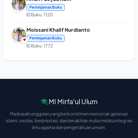
Peminjaman Buku
ID Buku: 1120
Moissani Khalif Nurdianto
Peminjaman Buku
ID Buku: 1772
MI Mirfa'ul Ulum
Madrasah unggulan yang berkomitmen mencetak generasi
islami, cerdas, berprestasi, dan berakhlak mulia melalui integrasi
ilmu agama dan pengetahuan umum.