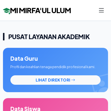
MI MIRFA'UL ULUM
PUSAT LAYANAN AKADEMIK
Data Guru
Profil dan keahlian tenaga pendidik profesional kami.
LIHAT DIREKTORI
Data Siswa