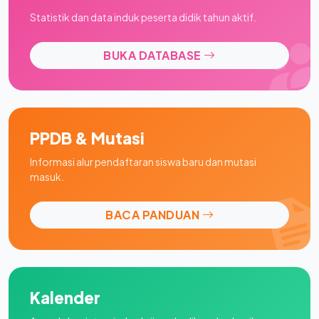
Statistik dan data induk peserta didik tahun aktif.
BUKA DATABASE
PPDB & Mutasi
Informasi alur pendaftaran siswa baru dan mutasi
masuk.
BACA PANDUAN
Kalender