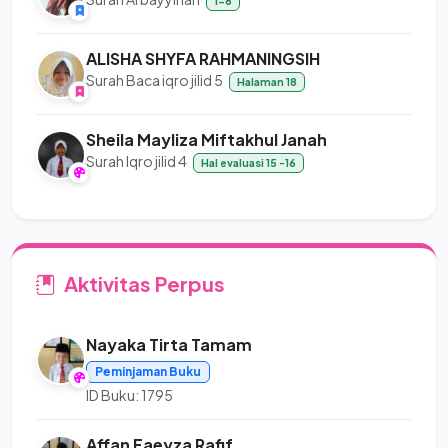
1-8
ALISHA SHYFA RAHMANINGSIH
Surah Baca iqro jilid 5
Halaman 18
Sheila Mayliza Miftakhul Janah
Surah Iqro jilid 4
Hal evaluasi 15 -16
Aktivitas Perpus
Nayaka Tirta Tamam
Peminjaman Buku
ID Buku: 1795
Affan Faeyza Rafif