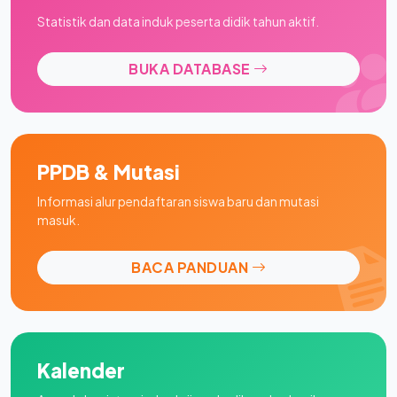
Statistik dan data induk peserta didik tahun aktif.
BUKA DATABASE
PPDB & Mutasi
Informasi alur pendaftaran siswa baru dan mutasi
masuk.
BACA PANDUAN
Kalender