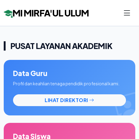
MI MIRFA'UL ULUM
PUSAT LAYANAN AKADEMIK
Data Guru
Profil dan keahlian tenaga pendidik profesional kami.
LIHAT DIREKTORI
Data Siswa