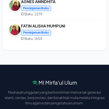
AGNES ANINDHITA
Peminjaman Buku
ID Buku: 2219
FATIN ALISHA MUMPUNI
Peminjaman Buku
ID Buku: 1655
MI Mirfa'ul Ulum
Madrasah unggulan yang berkomitmen mencetak generasi
islami, cerdas, berprestasi, dan berakhlak mulia melalui integrasi
ilmu agama dan pengetahuan umum.