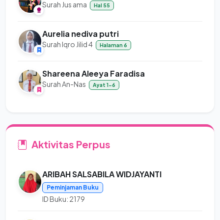
Surah Jus ama
Hal 55
Aurelia nediva putri
Surah Iqro Jilid 4
Halaman 6
Shareena Aleeya Faradisa
Surah An-Nas
Ayat 1-6
Aktivitas Perpus
ARIBAH SALSABILA WIDJAYANTI
Peminjaman Buku
ID Buku: 2179