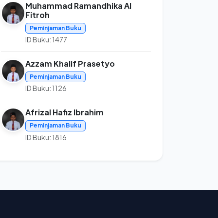
Muhammad Ramandhika Al
Fitroh
Peminjaman Buku
ID Buku: 1477
Azzam Khalif Prasetyo
Peminjaman Buku
ID Buku: 1126
Afrizal Hafiz Ibrahim
Peminjaman Buku
ID Buku: 1816