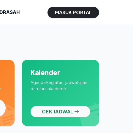
ADRASAH
MASUK PORTAL
Kalender
Agenda kegiatan, jadwal ujian,
k.
dan libur akademik.
CEK JADWAL