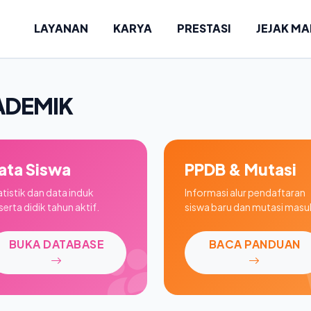
LAYANAN
KARYA
PRESTASI
JEJAK M
ADEMIK
ata Siswa
PPDB & Mutasi
atistik dan data induk
Informasi alur pendaftaran
erta didik tahun aktif.
siswa baru dan mutasi masu
BUKA DATABASE
BACA PANDUAN