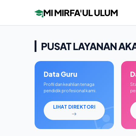
MI MIRFA'UL ULUM
PUSAT LAYANAN AK
Data Guru
D
Profil dan keahlian tenaga
St
pendidik profesional kami.
pes
LIHAT DIREKTORI