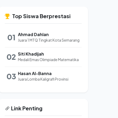
Top Siswa Berprestasi
Ahmad Dahlan
01
Juara 1 MTQ Tingkat Kota Semarang
Siti Khadijah
02
Medali Emas Olimpiade Matematika
Hasan Al-Banna
03
Juara Lomba Kaligrafi Provinsi
Link Penting