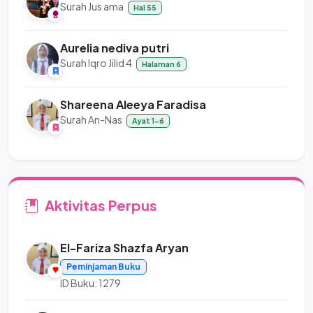
Surah Jus ama
Hal 55
Aurelia nediva putri
Surah Iqro Jilid 4
Halaman 6
Shareena Aleeya Faradisa
Surah An-Nas
Ayat 1-6
Aktivitas Perpus
El-Fariza Shazfa Aryan
Peminjaman Buku
ID Buku: 1279