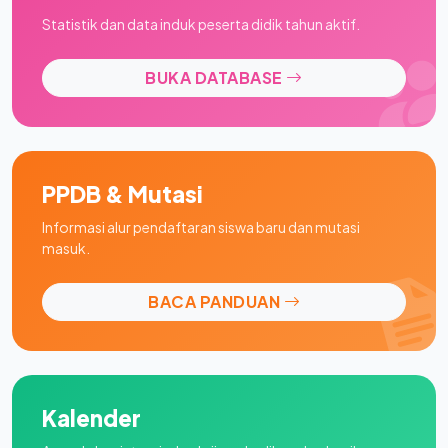
Statistik dan data induk peserta didik tahun aktif.
BUKA DATABASE
PPDB & Mutasi
Informasi alur pendaftaran siswa baru dan mutasi
masuk.
BACA PANDUAN
Kalender