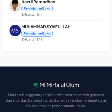
Nazril Ramadhan
Peminjaman Buku
ID Buku: 1517
MUHAMMAD SYAIFULLAH
Peminjaman Buku
ID Buku: 1126
MI Mirfa'ul Ulum
Madrasah unggulan yang berkomitmen mencetak generasi
islami, cerdas, berprestasi, dan berakhlak mulia melalui integrasi
ilmu agama dan pengetahuan umum.