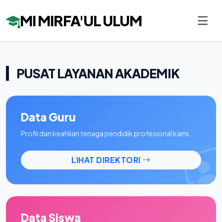
MI MIRFA'UL ULUM
PUSAT LAYANAN AKADEMIK
Data Guru
Profil dan keahlian tenaga pendidik profesional kami.
LIHAT DIREKTORI
Data Siswa