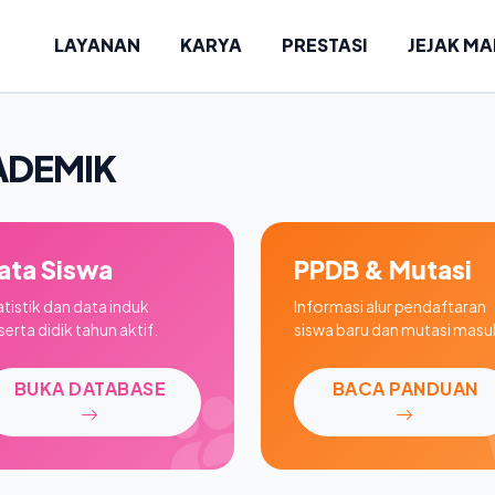
LAYANAN
KARYA
PRESTASI
JEJAK M
ADEMIK
ata Siswa
PPDB & Mutasi
atistik dan data induk
Informasi alur pendaftaran
erta didik tahun aktif.
siswa baru dan mutasi masu
BUKA DATABASE
BACA PANDUAN