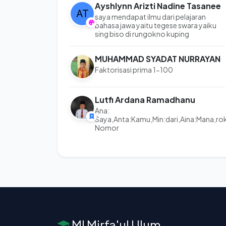
Ayshlynn Arizti Nadine Tasanee
saya mendapat ilmu dari pelajaran
bahasa jawa yaitu tegese swara yaiku
sing biso di rungokno kuping
MUHAMMAD SYADAT NURRAYAN
Faktorisasi prima 1-100
Lutfi Ardana Ramadhanu
Ana:
Saya,Anta:Kamu,Min:dari,Aina:Mana,ro
Nomor
MI Mirfa'ul Ulum