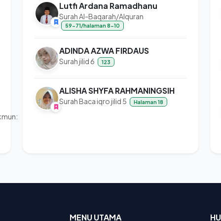
Lutfi Ardana Ramadhanu
Surah Al-Baqarah/Alquran
59-71/halaman 8-10
ADINDA AZWA FIRDAUS
Surah jilid 6
123
ALISHA SHYFA RAHMANINGSIH
Surah Baca iqro jilid 5
Halaman 18
kmun:
MENU UTAMA
HU