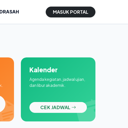
ADRASAH
MASUK PORTAL
Kalender
Agenda kegiatan, jadwal ujian,
k.
dan libur akademik.
CEK JADWAL