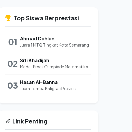
Top Siswa Berprestasi
Ahmad Dahlan
01
Juara 1 MTQ Tingkat Kota Semarang
Siti Khadijah
02
Medali Emas Olimpiade Matematika
Hasan Al-Banna
03
Juara Lomba Kaligrafi Provinsi
Link Penting