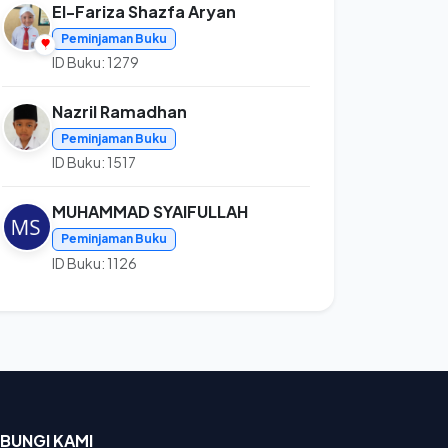
El-Fariza Shazfa Aryan
Peminjaman Buku
ID Buku: 1279
Nazril Ramadhan
Peminjaman Buku
ID Buku: 1517
MUHAMMAD SYAIFULLAH
Peminjaman Buku
ID Buku: 1126
BUNGI KAMI