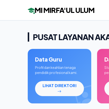
MI MIRFA'UL ULUM
PUSAT LAYANAN AK
Data Guru
D
Profil dan keahlian tenaga
St
pendidik profesional kami.
pes
LIHAT DIREKTORI