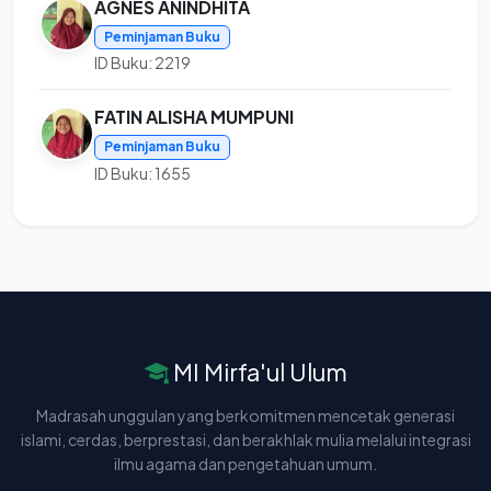
AGNES ANINDHITA
Peminjaman Buku
ID Buku: 2219
FATIN ALISHA MUMPUNI
Peminjaman Buku
ID Buku: 1655
MI Mirfa'ul Ulum
Madrasah unggulan yang berkomitmen mencetak generasi
islami, cerdas, berprestasi, dan berakhlak mulia melalui integrasi
ilmu agama dan pengetahuan umum.