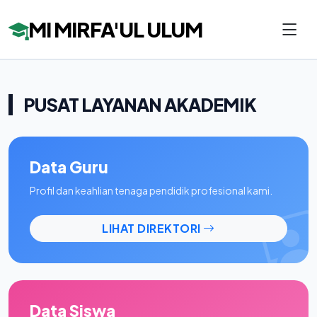
MI MIRFA'UL ULUM
PUSAT LAYANAN AKADEMIK
Data Guru
Profil dan keahlian tenaga pendidik profesional kami.
LIHAT DIREKTORI
Data Siswa