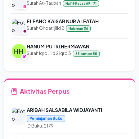
Surah At-Taubah
Hal 198 ayat 69- 71
ELFANO KAISAR NUR ALFATAH
Surah Qiroati jilid 2
Halaman 36
HANUM PUTRI HERMAWAN
Surah Iqro Jilid 2 iqro 3
53 sampe 55
Aktivitas Perpus
ARIBAH SALSABILA WIDJAYANTI
Peminjaman Buku
ID Buku: 2179