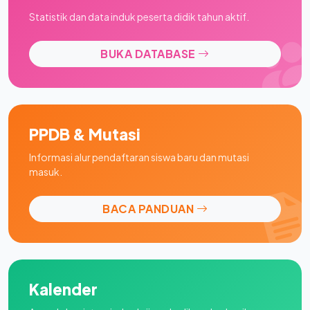
Statistik dan data induk peserta didik tahun aktif.
BUKA DATABASE
PPDB & Mutasi
Informasi alur pendaftaran siswa baru dan mutasi
masuk.
BACA PANDUAN
Kalender