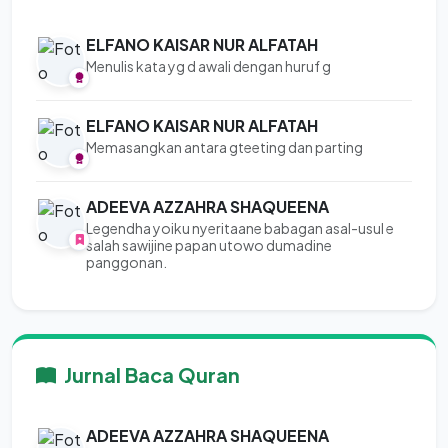
ELFANO KAISAR NUR ALFATAH
Menulis kata yg d awali dengan huruf g
ELFANO KAISAR NUR ALFATAH
Memasangkan antara gteeting dan parting
ADEEVA AZZAHRA SHAQUEENA
Legendha yoiku nyeritaane babagan asal-usul e
salah sawijine papan utowo dumadine
panggonan.
Jurnal Baca Quran
ADEEVA AZZAHRA SHAQUEENA