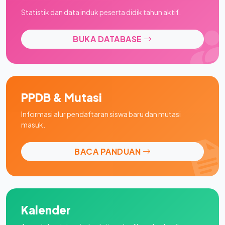
Statistik dan data induk peserta didik tahun aktif.
BUKA DATABASE
PPDB & Mutasi
Informasi alur pendaftaran siswa baru dan mutasi
masuk.
BACA PANDUAN
Kalender