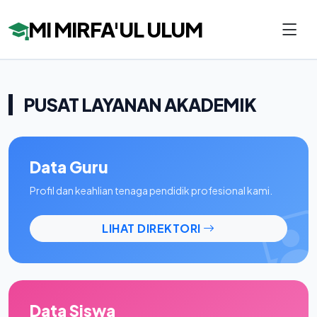
MI MIRFA'UL ULUM
PUSAT LAYANAN AKADEMIK
Data Guru
Profil dan keahlian tenaga pendidik profesional kami.
LIHAT DIREKTORI
Data Siswa