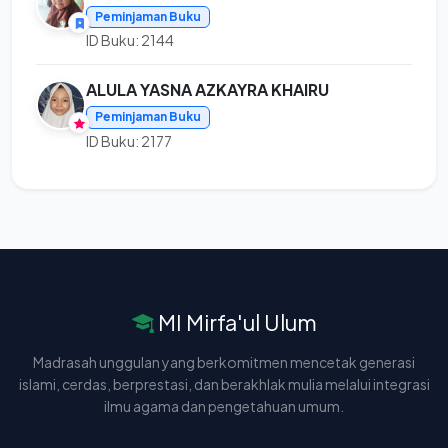
Peminjaman Buku
ID Buku: 2144
ALULA YASNA AZKAYRA KHAIRU
Peminjaman Buku
ID Buku: 2177
MI Mirfa'ul Ulum
Madrasah unggulan yang berkomitmen mencetak generasi
islami, cerdas, berprestasi, dan berakhlak mulia melalui integrasi
ilmu agama dan pengetahuan umum.