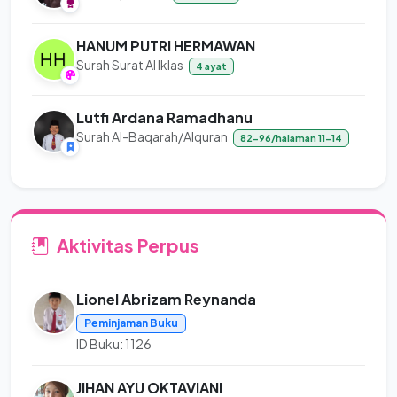
HANUM PUTRI HERMAWAN
Surah Surat Al Iklas
4 ayat
Lutfi Ardana Ramadhanu
Surah Al-Baqarah/Alquran
82-96/halaman 11-14
Aktivitas Perpus
Lionel Abrizam Reynanda
Peminjaman Buku
ID Buku: 1126
JIHAN AYU OKTAVIANI