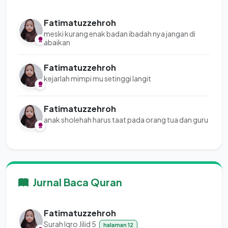
Fatimatuzzehroh
meski kurang enak badan ibadah nya jangan di
abaikan
Fatimatuzzehroh
kejarlah mimpi mu setinggi langit
Fatimatuzzehroh
anak sholehah harus taat pada orang tua dan guru
Jurnal Baca Quran
Fatimatuzzehroh
Surah Iqro Jilid 5
halaman 12