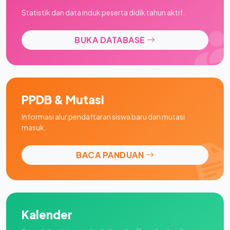
Statistik dan data induk peserta didik tahun aktif.
BUKA DATABASE
PPDB & Mutasi
Informasi alur pendaftaran siswa baru dan mutasi
masuk.
BACA PANDUAN
Kalender