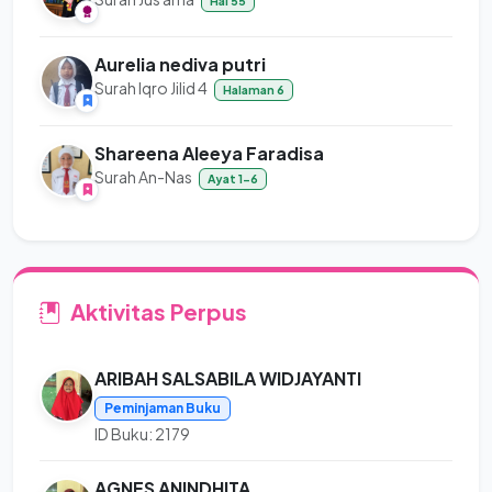
Hal 55
Aurelia nediva putri
Surah Iqro Jilid 4
Halaman 6
Shareena Aleeya Faradisa
Surah An-Nas
Ayat 1-6
Aktivitas Perpus
ARIBAH SALSABILA WIDJAYANTI
Peminjaman Buku
ID Buku: 2179
AGNES ANINDHITA