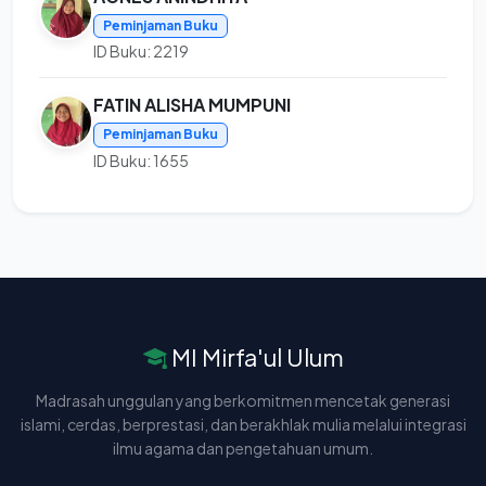
Peminjaman Buku
ID Buku: 2219
FATIN ALISHA MUMPUNI
Peminjaman Buku
ID Buku: 1655
MI Mirfa'ul Ulum
Madrasah unggulan yang berkomitmen mencetak generasi
islami, cerdas, berprestasi, dan berakhlak mulia melalui integrasi
ilmu agama dan pengetahuan umum.