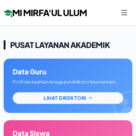
MI MIRFA'UL ULUM
PUSAT LAYANAN AKADEMIK
Data Guru
Profil dan keahlian tenaga pendidik profesional kami.
LIHAT DIREKTORI
Data Siswa