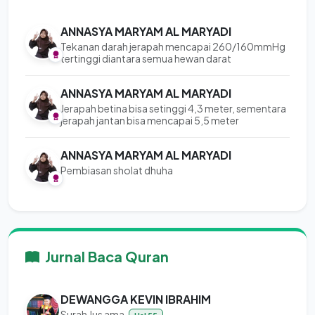
ANNASYA MARYAM AL MARYADI
Tekanan darah jerapah mencapai 260/160mmHg
tertinggi diantara semua hewan darat
ANNASYA MARYAM AL MARYADI
Jerapah betina bisa setinggi 4,3 meter, sementara
jerapah jantan bisa mencapai 5,5 meter
ANNASYA MARYAM AL MARYADI
Pembiasan sholat dhuha
Jurnal Baca Quran
DEWANGGA KEVIN IBRAHIM
Surah Jus ama