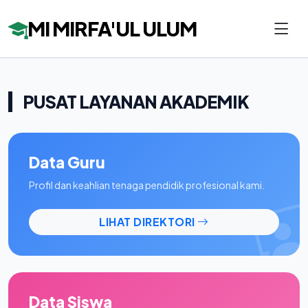
MI MIRFA'UL ULUM
PUSAT LAYANAN AKADEMIK
Data Guru
Profil dan keahlian tenaga pendidik profesional kami.
LIHAT DIREKTORI
Data Siswa