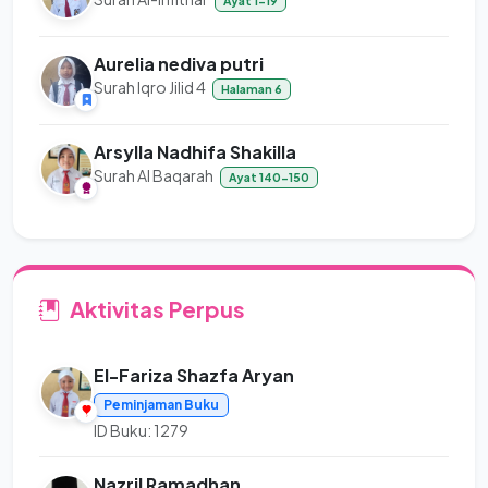
Ayat 1-19
Aurelia nediva putri
Surah Iqro Jilid 4
Halaman 6
Arsylla Nadhifa Shakilla
Surah Al Baqarah
Ayat 140-150
Aktivitas Perpus
El-Fariza Shazfa Aryan
Peminjaman Buku
ID Buku: 1279
Nazril Ramadhan