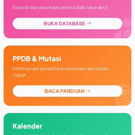
Statistik dan data induk peserta didik tahun aktif.
BUKA DATABASE
PPDB & Mutasi
Informasi alur pendaftaran siswa baru dan mutasi
masuk.
BACA PANDUAN
Kalender