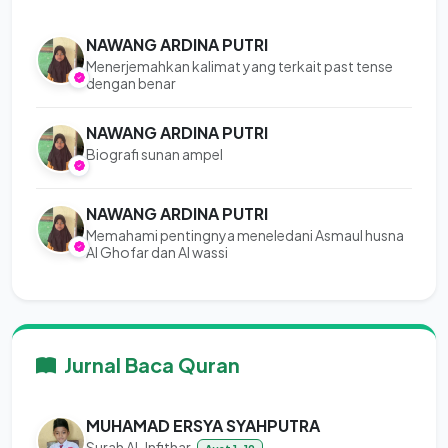
NAWANG ARDINA PUTRI
Menerjemahkan kalimat yang terkait past tense
dengan benar
NAWANG ARDINA PUTRI
Biografi sunan ampel
NAWANG ARDINA PUTRI
Memahami pentingnya meneledani Asmaul husna
Al Ghofar dan Al wassi
Jurnal Baca Quran
MUHAMAD ERSYA SYAHPUTRA
Surah Al-Infithar