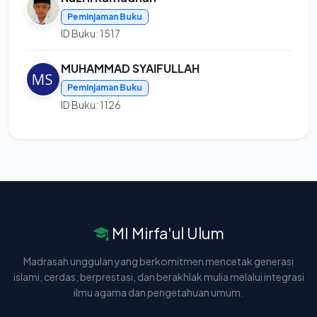
Peminjaman Buku
ID Buku: 1517
MUHAMMAD SYAIFULLAH
Peminjaman Buku
ID Buku: 1126
MI Mirfa'ul Ulum
Madrasah unggulan yang berkomitmen mencetak generasi
islami, cerdas, berprestasi, dan berakhlak mulia melalui integrasi
ilmu agama dan pengetahuan umum.