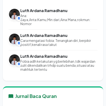
Lutfi Ardana Ramadhanu
Ana:
Saya,Anta:Kamu,Min:dari,Aina:Mana,rokmun:
Nomor
Lutfi Ardana Ramadhanu
Cara mengatasi fobia: Tenangkan diri, berpikir
positif,kenali rasa takut
Lutfi Ardana Ramadhanu
Fobia adlh ketakutan yg berlebihan,tdk wajardan
sulit dikendalikan trhdp suatu benda,situasi atau
makhluk tertentu
Jurnal Baca Quran