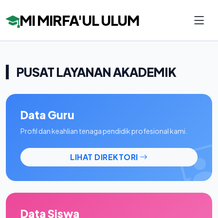
MI MIRFA'UL ULUM
PUSAT LAYANAN AKADEMIK
Data Guru
Profil dan keahlian tenaga pendidik profesional kami.
LIHAT DIREKTORI
Data Siswa