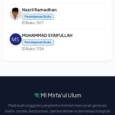
Nazril Ramadhan
Peminjaman Buku
ID Buku: 1517
MUHAMMAD SYAIFULLAH
Peminjaman Buku
ID Buku: 1126
MI Mirfa'ul Ulum
Madrasah unggulan yang berkomitmen mencetak generasi
islami, cerdas, berprestasi, dan berakhlak mulia melalui integrasi