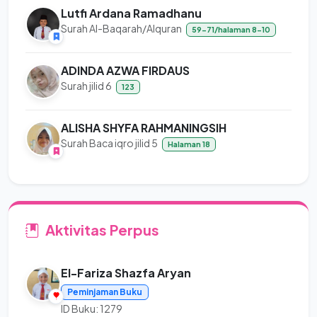
Lutfi Ardana Ramadhanu
Surah Al-Baqarah/Alquran
59-71/halaman 8-10
ADINDA AZWA FIRDAUS
Surah jilid 6
123
ALISHA SHYFA RAHMANINGSIH
Surah Baca iqro jilid 5
Halaman 18
Aktivitas Perpus
El-Fariza Shazfa Aryan
Peminjaman Buku
ID Buku: 1279