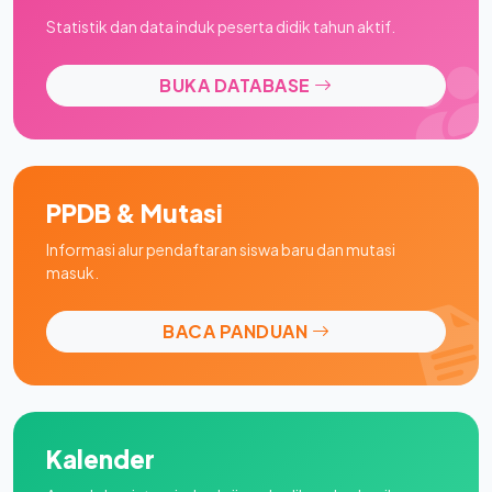
Statistik dan data induk peserta didik tahun aktif.
BUKA DATABASE
PPDB & Mutasi
Informasi alur pendaftaran siswa baru dan mutasi
masuk.
BACA PANDUAN
Kalender