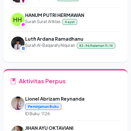
HANUM PUTRI HERMAWAN
Surah Surat Al Iklas
4 ayat
Lutfi Ardana Ramadhanu
Surah Al-Baqarah/Alquran
82-96/halaman 11-14
Aktivitas Perpus
Lionel Abrizam Reynanda
Peminjaman Buku
ID Buku: 1126
JIHAN AYU OKTAVIANI