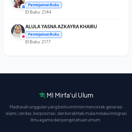
Peminjaman Buku
ID Buku: 2144
ALULA YASNA AZKAYRA KHAIRU
Peminjaman Buku
ID Buku: 2177
MI Mirfa'ul Ulum
Madrasah unggulan yang berkomitmen mencetak generasi
islami, cerdas, berprestasi, dan berakhlak mulia melalui integrasi
ilmu agama dan pengetahuan umum.