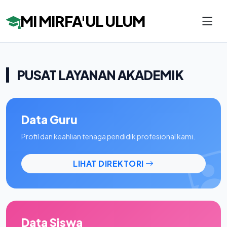
MI MIRFA'UL ULUM
PUSAT LAYANAN AKADEMIK
Data Guru
Profil dan keahlian tenaga pendidik profesional kami.
LIHAT DIREKTORI
Data Siswa