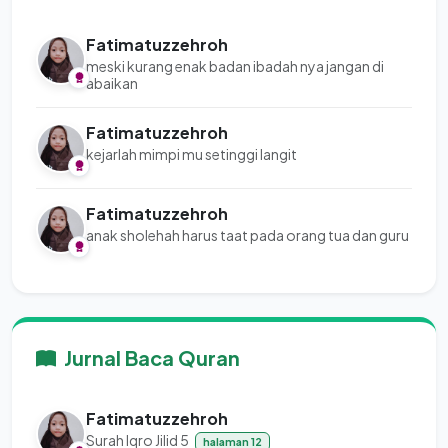
Fatimatuzzehroh
meski kurang enak badan ibadah nya jangan di
abaikan
Fatimatuzzehroh
kejarlah mimpi mu setinggi langit
Fatimatuzzehroh
anak sholehah harus taat pada orang tua dan guru
Jurnal Baca Quran
Fatimatuzzehroh
Surah Iqro Jilid 5
halaman 12