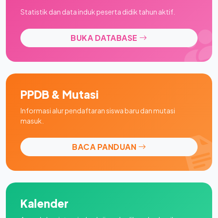
Statistik dan data induk peserta didik tahun aktif.
BUKA DATABASE
PPDB & Mutasi
Informasi alur pendaftaran siswa baru dan mutasi
masuk.
BACA PANDUAN
Kalender