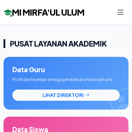
MI MIRFA'UL ULUM
PUSAT LAYANAN AKADEMIK
Data Guru
Profil dan keahlian tenaga pendidik profesional kami.
LIHAT DIREKTORI
Data Siswa