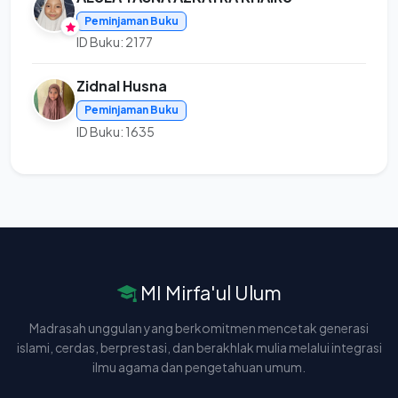
Peminjaman Buku
ID Buku: 2177
Zidnal Husna
Peminjaman Buku
ID Buku: 1635
MI Mirfa'ul Ulum
Madrasah unggulan yang berkomitmen mencetak generasi
islami, cerdas, berprestasi, dan berakhlak mulia melalui integrasi
ilmu agama dan pengetahuan umum.