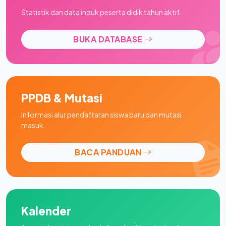
Statistik dan data induk peserta didik tahun aktif.
BUKA DATABASE
PPDB & Mutasi
Informasi alur pendaftaran siswa baru dan mutasi
masuk.
BACA PANDUAN
Kalender