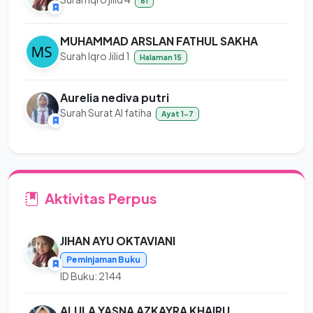
81
MUHAMMAD ARSLAN FATHUL SAKHA
Surah Iqro Jilid 1
Halaman 15
Aurelia nediva putri
Surah Surat Al fatiha
Ayat 1-7
Aktivitas Perpus
JIHAN AYU OKTAVIANI
Peminjaman Buku
ID Buku: 2144
ALULA YASNA AZKAYRA KHAIRU