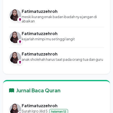
Fatimatuzzehroh
meski kurang enak badan ibadah nya jangan di
abaikan
Fatimatuzzehroh
kejarlah mimpi mu setinggi langit
Fatimatuzzehroh
anak sholehah harus taat pada orang tua dan guru
Jurnal Baca Quran
Fatimatuzzehroh
Surah Iqro Jilid 5
halaman 12