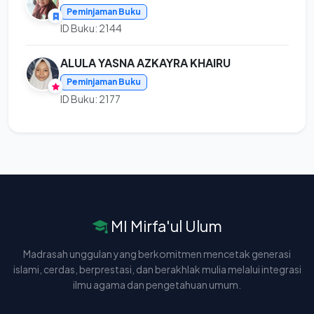
Peminjaman Buku
ID Buku: 2144
ALULA YASNA AZKAYRA KHAIRU
Peminjaman Buku
ID Buku: 2177
MI Mirfa'ul Ulum
Madrasah unggulan yang berkomitmen mencetak generasi
islami, cerdas, berprestasi, dan berakhlak mulia melalui integrasi
ilmu agama dan pengetahuan umum.