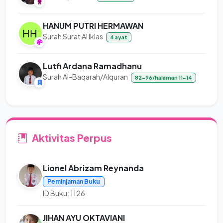
HANUM PUTRI HERMAWAN
Surah Surat Al Iklas
4 ayat
Lutfi Ardana Ramadhanu
Surah Al-Baqarah/Alquran
82-96/halaman 11-14
Aktivitas Perpus
Lionel Abrizam Reynanda
Peminjaman Buku
ID Buku: 1126
JIHAN AYU OKTAVIANI