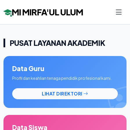
MI MIRFA'UL ULUM
PUSAT LAYANAN AKADEMIK
Data Guru
Profil dan keahlian tenaga pendidik profesional kami.
LIHAT DIREKTORI
Data Siswa