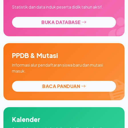
Statistik dan data induk peserta didik tahun aktif.
BUKA DATABASE
PPDB & Mutasi
Informasi alur pendaftaran siswa baru dan mutasi
masuk.
BACA PANDUAN
Kalender