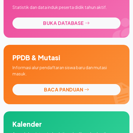
Statistik dan data induk peserta didik tahun aktif.
BUKA DATABASE
PPDB & Mutasi
Informasi alur pendaftaran siswa baru dan mutasi
masuk.
BACA PANDUAN
Kalender