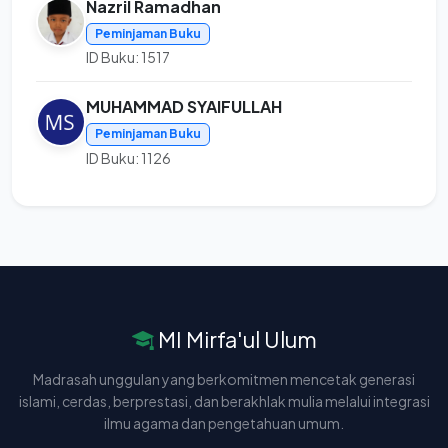
Nazril Ramadhan
Peminjaman Buku
ID Buku: 1517
MUHAMMAD SYAIFULLAH
Peminjaman Buku
ID Buku: 1126
MI Mirfa'ul Ulum
Madrasah unggulan yang berkomitmen mencetak generasi
islami, cerdas, berprestasi, dan berakhlak mulia melalui integrasi
ilmu agama dan pengetahuan umum.