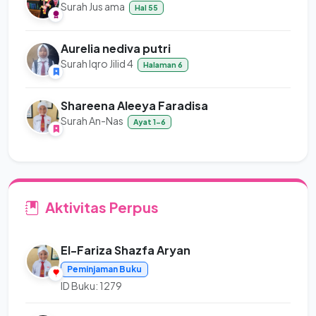
Surah Jus ama
Hal 55
Aurelia nediva putri
Surah Iqro Jilid 4
Halaman 6
Shareena Aleeya Faradisa
Surah An-Nas
Ayat 1-6
Aktivitas Perpus
El-Fariza Shazfa Aryan
Peminjaman Buku
ID Buku: 1279