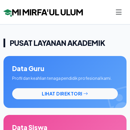
MI MIRFA'UL ULUM
PUSAT LAYANAN AKADEMIK
Data Guru
Profil dan keahlian tenaga pendidik profesional kami.
LIHAT DIREKTORI
Data Siswa