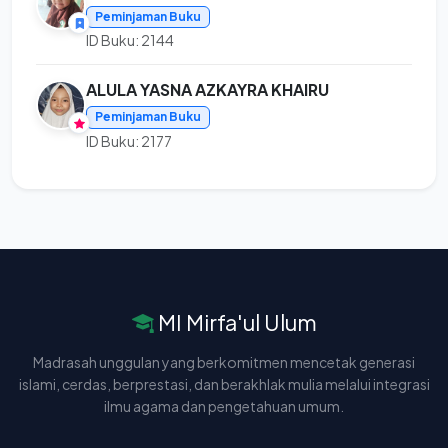
Peminjaman Buku
ID Buku: 2144
ALULA YASNA AZKAYRA KHAIRU
Peminjaman Buku
ID Buku: 2177
MI Mirfa'ul Ulum
Madrasah unggulan yang berkomitmen mencetak generasi
islami, cerdas, berprestasi, dan berakhlak mulia melalui integrasi
ilmu agama dan pengetahuan umum.