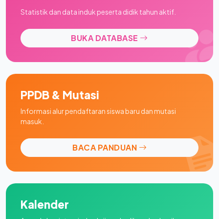
Statistik dan data induk peserta didik tahun aktif.
BUKA DATABASE
PPDB & Mutasi
Informasi alur pendaftaran siswa baru dan mutasi
masuk.
BACA PANDUAN
Kalender