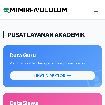
MI MIRFA'UL ULUM
PUSAT LAYANAN AKADEMIK
Data Guru
Profil dan keahlian tenaga pendidik profesional kami.
LIHAT DIREKTORI
Data Siswa