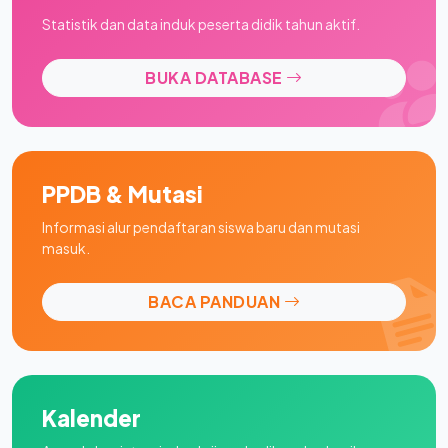
Statistik dan data induk peserta didik tahun aktif.
BUKA DATABASE
PPDB & Mutasi
Informasi alur pendaftaran siswa baru dan mutasi
masuk.
BACA PANDUAN
Kalender