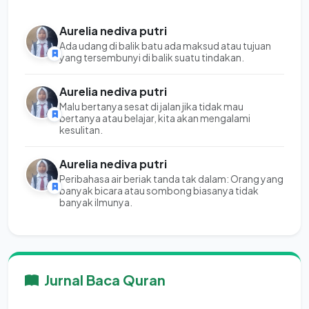
Aurelia nediva putri
Ada udang di balik batu ada maksud atau tujuan
yang tersembunyi di balik suatu tindakan.
Aurelia nediva putri
Malu bertanya sesat di jalan jika tidak mau
bertanya atau belajar, kita akan mengalami
kesulitan.
Aurelia nediva putri
Peribahasa air beriak tanda tak dalam: Orang yang
banyak bicara atau sombong biasanya tidak
banyak ilmunya.
Jurnal Baca Quran