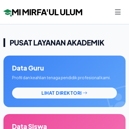
MI MIRFA'UL ULUM
PUSAT LAYANAN AKADEMIK
Data Guru
Profil dan keahlian tenaga pendidik profesional kami.
LIHAT DIREKTORI
Data Siswa