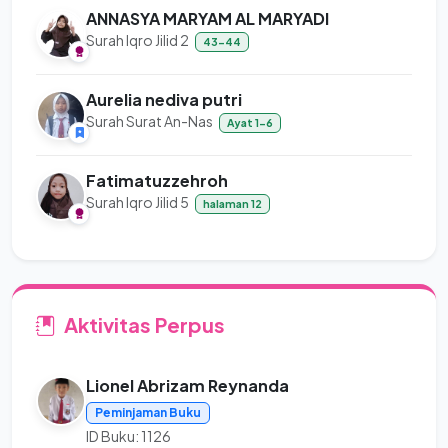
ANNASYA MARYAM AL MARYADI
Surah Iqro Jilid 2
43-44
Aurelia nediva putri
Surah Surat An-Nas
Ayat 1-6
Fatimatuzzehroh
Surah Iqro Jilid 5
halaman 12
Aktivitas Perpus
Lionel Abrizam Reynanda
Peminjaman Buku
ID Buku: 1126