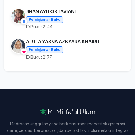
JIHAN AYU OKTAVIANI
Peminjaman Buku
ID Buku: 2144
ALULA YASNA AZKAYRA KHAIRU
Peminjaman Buku
ID Buku: 2177
MI Mirfa'ul Ulum
Madrasah unggulan yang berkomitmen mencetak generasi
islami, cerdas, berprestasi, dan berakhlak mulia melalui integrasi