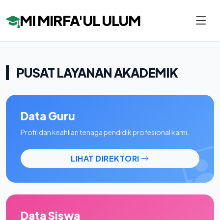
MI MIRFA'UL ULUM
PUSAT LAYANAN AKADEMIK
Data Guru
Profil dan keahlian tenaga pendidik profesional kami.
LIHAT DIREKTORI
Data Siswa