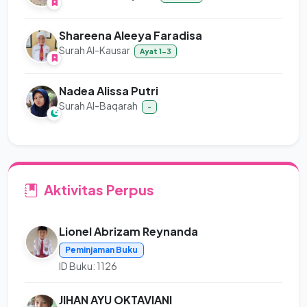
Shareena Aleeya Faradisa
Surah Al-Kausar
Ayat 1-3
Nadea Alissa Putri
Surah Al-Baqarah
-
Aktivitas Perpus
Lionel Abrizam Reynanda
Peminjaman Buku
ID Buku: 1126
JIHAN AYU OKTAVIANI