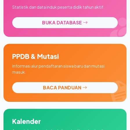
Statistik dan data induk peserta didik tahun aktif.
BUKA DATABASE
PPDB & Mutasi
Informasi alur pendaftaran siswa baru dan mutasi
masuk.
BACA PANDUAN
Kalender