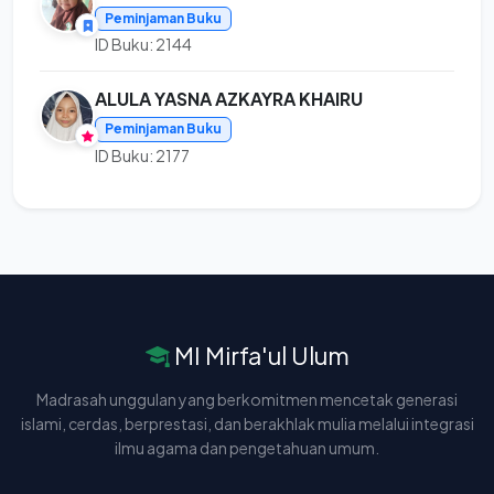
Peminjaman Buku
ID Buku: 2144
ALULA YASNA AZKAYRA KHAIRU
Peminjaman Buku
ID Buku: 2177
MI Mirfa'ul Ulum
Madrasah unggulan yang berkomitmen mencetak generasi
islami, cerdas, berprestasi, dan berakhlak mulia melalui integrasi
ilmu agama dan pengetahuan umum.