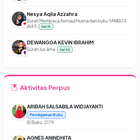
Nesya Aqila Azzahra
Surah Membaca Asmaul Husna dan buku YANBU'A
jilid 5
Hal 15
DEWANGGA KEVIN IBRAHIM
Surah Jus ama
Hal 55
Aktivitas Perpus
ARIBAH SALSABILA WIDJAYANTI
Peminjaman Buku
ID Buku: 2179
AGNES ANINDHITA