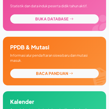
Statistik dan data induk peserta didik tahun aktif.
BUKA DATABASE
PPDB & Mutasi
Informasi alur pendaftaran siswa baru dan mutasi
masuk.
BACA PANDUAN
Kalender