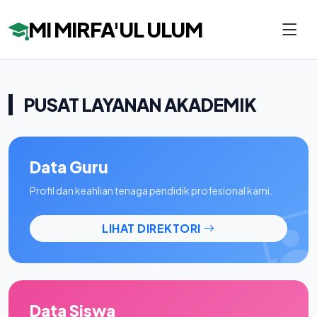
MI MIRFA'UL ULUM
PUSAT LAYANAN AKADEMIK
Data Guru
Profil dan keahlian tenaga pendidik profesional kami.
LIHAT DIREKTORI
Data Siswa