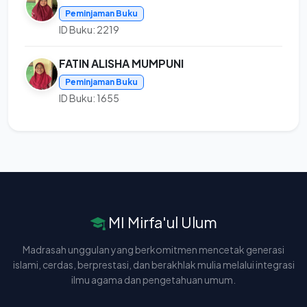
Peminjaman Buku
ID Buku: 2219
FATIN ALISHA MUMPUNI
Peminjaman Buku
ID Buku: 1655
MI Mirfa'ul Ulum
Madrasah unggulan yang berkomitmen mencetak generasi
islami, cerdas, berprestasi, dan berakhlak mulia melalui integrasi
ilmu agama dan pengetahuan umum.