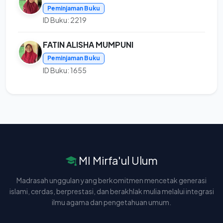
Peminjaman Buku
ID Buku: 2219
FATIN ALISHA MUMPUNI
Peminjaman Buku
ID Buku: 1655
MI Mirfa'ul Ulum
Madrasah unggulan yang berkomitmen mencetak generasi
islami, cerdas, berprestasi, dan berakhlak mulia melalui integrasi
ilmu agama dan pengetahuan umum.