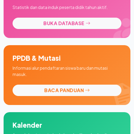
Statistik dan data induk peserta didik tahun aktif.
BUKA DATABASE
PPDB & Mutasi
Informasi alur pendaftaran siswa baru dan mutasi
masuk.
BACA PANDUAN
Kalender