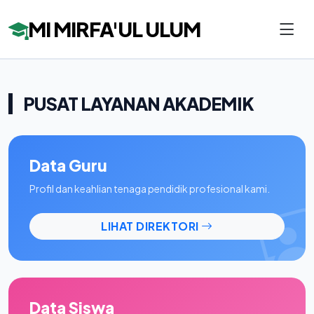
MI MIRFA'UL ULUM
PUSAT LAYANAN AKADEMIK
Data Guru
Profil dan keahlian tenaga pendidik profesional kami.
LIHAT DIREKTORI
Data Siswa