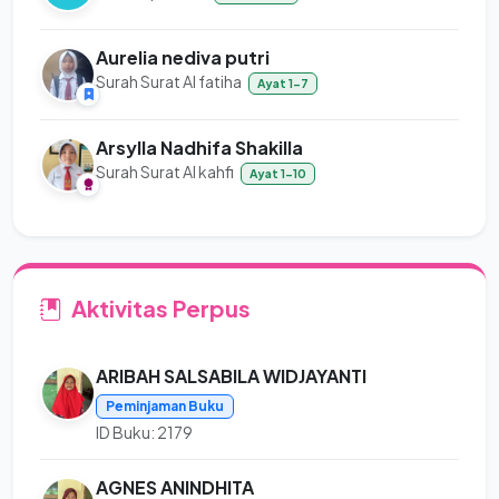
Aurelia nediva putri
Surah Surat Al fatiha
Ayat 1-7
Arsylla Nadhifa Shakilla
Surah Surat Al kahfi
Ayat 1-10
Aktivitas Perpus
ARIBAH SALSABILA WIDJAYANTI
Peminjaman Buku
ID Buku: 2179
AGNES ANINDHITA