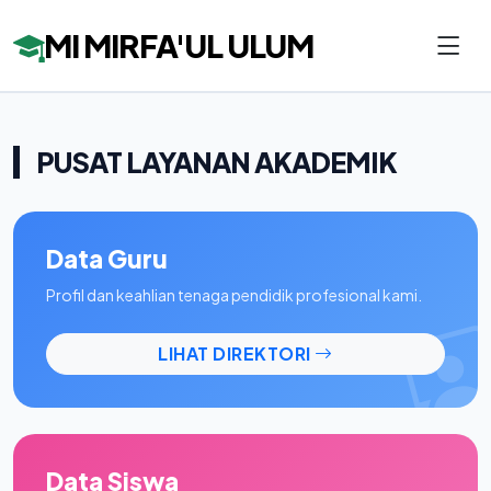
MI MIRFA'UL ULUM
PUSAT LAYANAN AKADEMIK
Data Guru
Profil dan keahlian tenaga pendidik profesional kami.
LIHAT DIREKTORI
Data Siswa