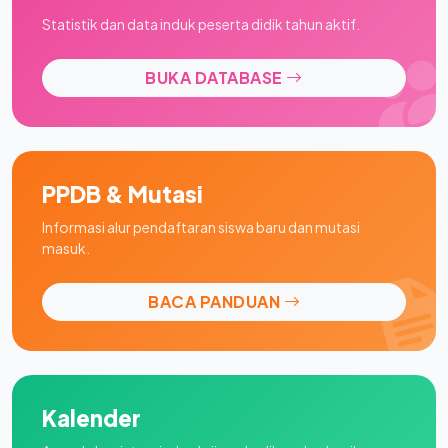
Statistik dan data induk peserta didik tahun aktif.
BUKA DATABASE
PPDB & Mutasi
Informasi alur pendaftaran siswa baru dan mutasi
masuk.
BACA PANDUAN
Kalender