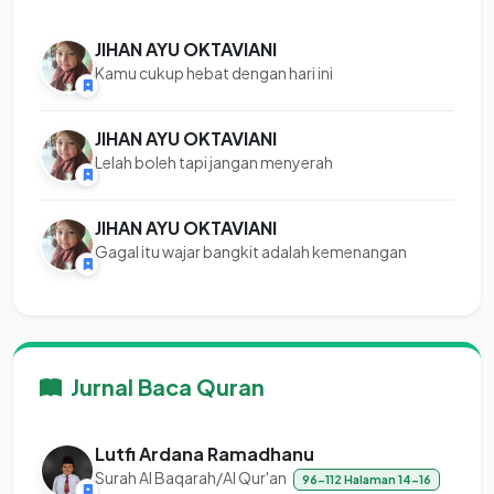
JIHAN AYU OKTAVIANI
Kamu cukup hebat dengan hari ini
JIHAN AYU OKTAVIANI
Lelah boleh tapi jangan menyerah
JIHAN AYU OKTAVIANI
Gagal itu wajar bangkit adalah kemenangan
Jurnal Baca Quran
Lutfi Ardana Ramadhanu
Surah Al Baqarah/Al Qur'an
96-112 Halaman 14-16