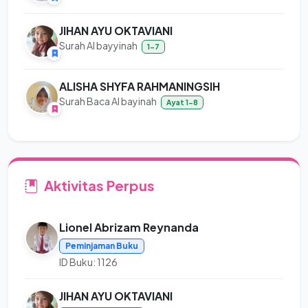
JIHAN AYU OKTAVIANI
Surah Al bayyinah
1-7
ALISHA SHYFA RAHMANINGSIH
Surah Baca Al bayinah
Ayat 1-8
Aktivitas Perpus
Lionel Abrizam Reynanda
Peminjaman Buku
ID Buku: 1126
JIHAN AYU OKTAVIANI