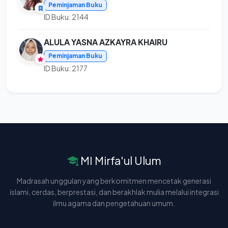
Peminjaman Buku
ID Buku: 2144
ALULA YASNA AZKAYRA KHAIRU
Peminjaman Buku
ID Buku: 2177
MI Mirfa'ul Ulum
Madrasah unggulan yang berkomitmen mencetak generasi
islami, cerdas, berprestasi, dan berakhlak mulia melalui integrasi
ilmu agama dan pengetahuan umum.