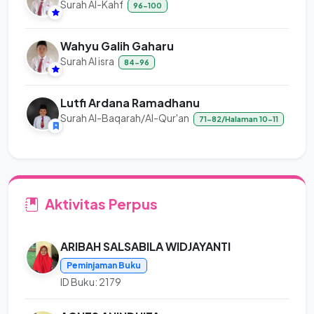
Surah Al-Kahf
96-100
Wahyu Galih Gaharu
Surah Al isra
84-96
Lutfi Ardana Ramadhanu
Surah Al-Baqarah/Al-Qur'an
71-82/Halaman 10-11
Aktivitas Perpus
ARIBAH SALSABILA WIDJAYANTI
Peminjaman Buku
ID Buku: 2179