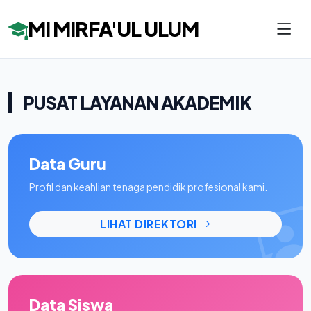
MI MIRFA'UL ULUM
PUSAT LAYANAN AKADEMIK
Data Guru
Profil dan keahlian tenaga pendidik profesional kami.
LIHAT DIREKTORI
Data Siswa