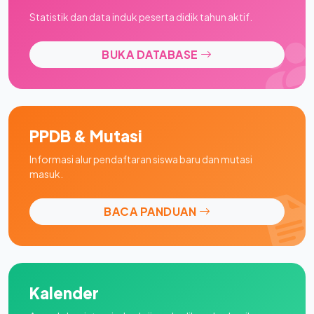
Statistik dan data induk peserta didik tahun aktif.
BUKA DATABASE
PPDB & Mutasi
Informasi alur pendaftaran siswa baru dan mutasi
masuk.
BACA PANDUAN
Kalender