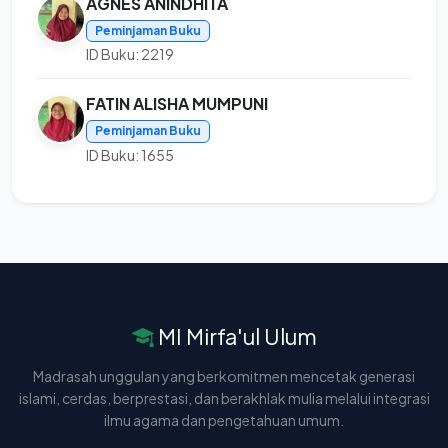
AGNES ANINDHITA
Peminjaman Buku
ID Buku: 2219
FATIN ALISHA MUMPUNI
Peminjaman Buku
ID Buku: 1655
MI Mirfa'ul Ulum
Madrasah unggulan yang berkomitmen mencetak generasi
islami, cerdas, berprestasi, dan berakhlak mulia melalui integrasi
ilmu agama dan pengetahuan umum.