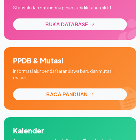
Statistik dan data induk peserta didik tahun aktif.
BUKA DATABASE
PPDB & Mutasi
Informasi alur pendaftaran siswa baru dan mutasi
masuk.
BACA PANDUAN
Kalender