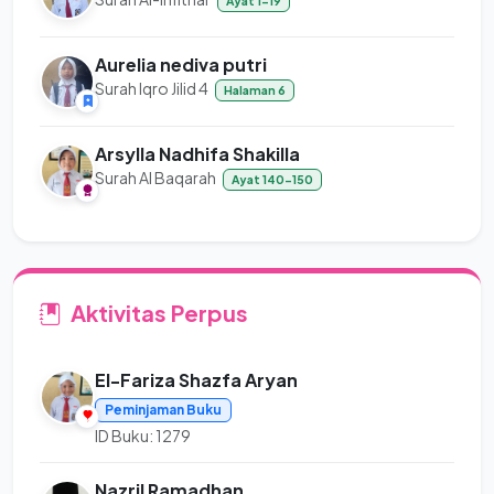
Ayat 1-19
Aurelia nediva putri
Surah Iqro Jilid 4
Halaman 6
Arsylla Nadhifa Shakilla
Surah Al Baqarah
Ayat 140-150
Aktivitas Perpus
El-Fariza Shazfa Aryan
Peminjaman Buku
ID Buku: 1279
Nazril Ramadhan