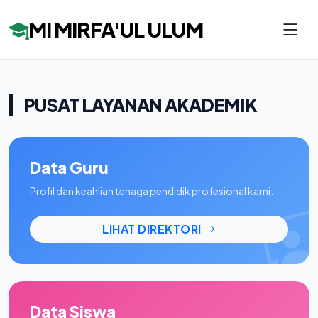
MI MIRFA'UL ULUM
PUSAT LAYANAN AKADEMIK
Data Guru
Profil dan keahlian tenaga pendidik profesional kami.
LIHAT DIREKTORI
Data Siswa