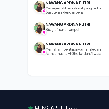
NAWANG ARDINA PUTRI
Menerjemahkan kalimat yang terkait
past tense dengan benar
NAWANG ARDINA PUTRI
Biografi sunan ampel
NAWANG ARDINA PUTRI
Memahami pentingnya meneledani
Asmaul husna Al Ghofar dan Al wassi
MI Mirfa'ul Ulum