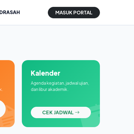
ADRASAH
MASUK PORTAL
Kalender
Agenda kegiatan, jadwal ujian,
k.
dan libur akademik.
CEK JADWAL