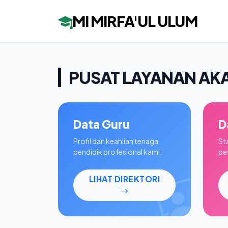
MI MIRFA'UL ULUM
PUSAT LAYANAN AK
Data Guru
D
Profil dan keahlian tenaga
St
pendidik profesional kami.
pes
LIHAT DIREKTORI