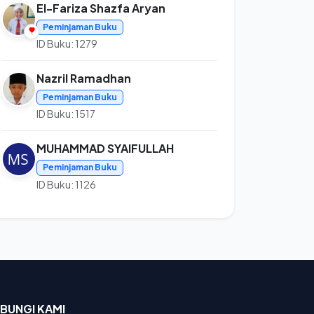
El-Fariza Shazfa Aryan
Peminjaman Buku
ID Buku: 1279
Nazril Ramadhan
Peminjaman Buku
ID Buku: 1517
MUHAMMAD SYAIFULLAH
Peminjaman Buku
ID Buku: 1126
BUNGI KAMI