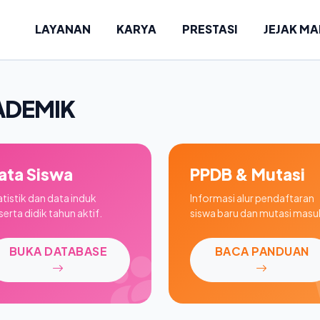
LAYANAN
KARYA
PRESTASI
JEJAK M
ADEMIK
ata Siswa
PPDB & Mutasi
atistik dan data induk
Informasi alur pendaftaran
erta didik tahun aktif.
siswa baru dan mutasi masu
BUKA DATABASE
BACA PANDUAN