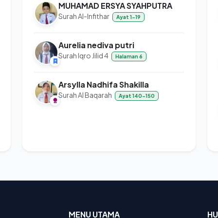
MUHAMAD ERSYA SYAHPUTRA
Surah Al-Infithar
Ayat 1-19
Aurelia nediva putri
Surah Iqro Jilid 4
Halaman 6
Arsylla Nadhifa Shakilla
Surah Al Baqarah
Ayat 140-150
MENU UTAMA
HU