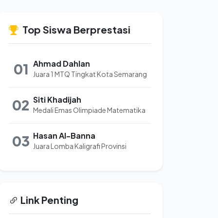
Top Siswa Berprestasi
Ahmad Dahlan
01
Juara 1 MTQ Tingkat Kota Semarang
Siti Khadijah
02
Medali Emas Olimpiade Matematika
Hasan Al-Banna
03
Juara Lomba Kaligrafi Provinsi
Link Penting