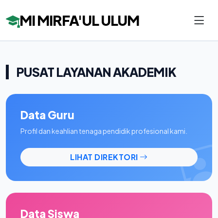
MI MIRFA'UL ULUM
PUSAT LAYANAN AKADEMIK
Data Guru
Profil dan keahlian tenaga pendidik profesional kami.
LIHAT DIREKTORI
Data Siswa