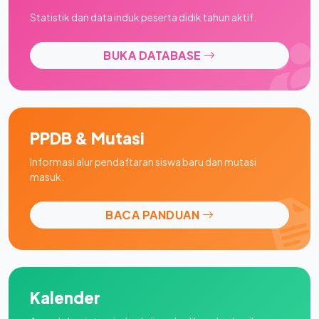
Statistik dan data induk peserta didik tahun aktif.
BUKA DATABASE
PPDB & Mutasi
Informasi alur pendaftaran siswa baru dan mutasi
masuk.
BACA PANDUAN
Kalender