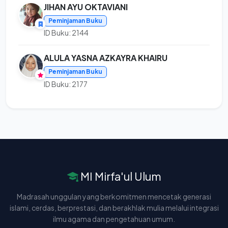
JIHAN AYU OKTAVIANI
Peminjaman Buku
ID Buku: 2144
ALULA YASNA AZKAYRA KHAIRU
Peminjaman Buku
ID Buku: 2177
MI Mirfa'ul Ulum
Madrasah unggulan yang berkomitmen mencetak generasi
islami, cerdas, berprestasi, dan berakhlak mulia melalui integrasi
ilmu agama dan pengetahuan umum.