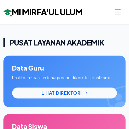
MI MIRFA'UL ULUM
PUSAT LAYANAN AKADEMIK
Data Guru
Profil dan keahlian tenaga pendidik profesional kami.
LIHAT DIREKTORI
Data Siswa