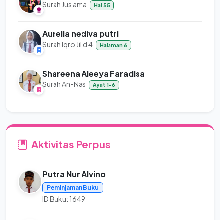
Surah Jus ama
Hal 55
Aurelia nediva putri
Surah Iqro Jilid 4
Halaman 6
Shareena Aleeya Faradisa
Surah An-Nas
Ayat 1-6
Aktivitas Perpus
Putra Nur Alvino
Peminjaman Buku
ID Buku: 1649