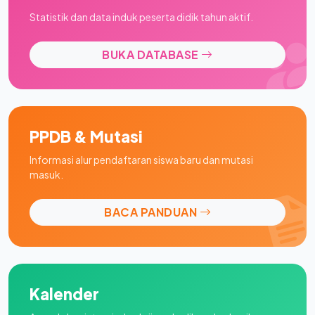
Statistik dan data induk peserta didik tahun aktif.
BUKA DATABASE
PPDB & Mutasi
Informasi alur pendaftaran siswa baru dan mutasi
masuk.
BACA PANDUAN
Kalender