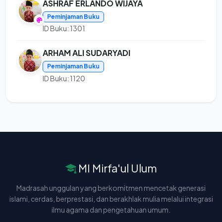
ASHRAF ERLANDO WIJAYA
Peminjaman Buku
ID Buku: 1301
ARHAM ALI SUDARYADI
Peminjaman Buku
ID Buku: 1120
MI Mirfa'ul Ulum
Madrasah unggulan yang berkomitmen mencetak generasi
islami, cerdas, berprestasi, dan berakhlak mulia melalui integrasi
ilmu agama dan pengetahuan umum.