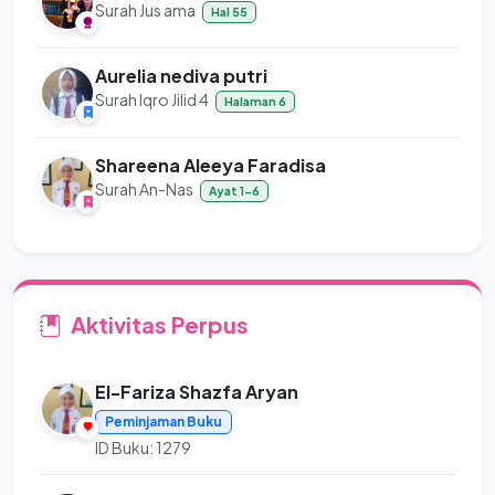
Surah Jus ama
Hal 55
Aurelia nediva putri
Surah Iqro Jilid 4
Halaman 6
Shareena Aleeya Faradisa
Surah An-Nas
Ayat 1-6
Aktivitas Perpus
El-Fariza Shazfa Aryan
Peminjaman Buku
ID Buku: 1279