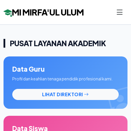
MI MIRFA'UL ULUM
PUSAT LAYANAN AKADEMIK
Data Guru
Profil dan keahlian tenaga pendidik profesional kami.
LIHAT DIREKTORI
Data Siswa