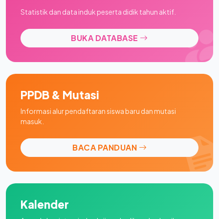
Statistik dan data induk peserta didik tahun aktif.
BUKA DATABASE
PPDB & Mutasi
Informasi alur pendaftaran siswa baru dan mutasi
masuk.
BACA PANDUAN
Kalender