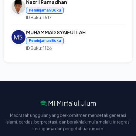
Nazril Ramadhan
Peminjaman Buku
ID Buku: 1517
MUHAMMAD SYAIFULLAH
Peminjaman Buku
ID Buku: 1126
MI Mirfa'ul Ulum
Madrasah unggulan yang berkomitmen mencetak generasi
islami, cerdas, berprestasi, dan berakhlak mulia melalui integrasi
ilmu agama dan pengetahuan umum.