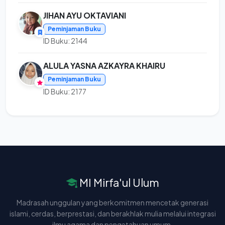
JIHAN AYU OKTAVIANI
Peminjaman Buku
ID Buku: 2144
ALULA YASNA AZKAYRA KHAIRU
Peminjaman Buku
ID Buku: 2177
MI Mirfa'ul Ulum
Madrasah unggulan yang berkomitmen mencetak generasi
islami, cerdas, berprestasi, dan berakhlak mulia melalui integrasi
ilmu agama dan pengetahuan umum.