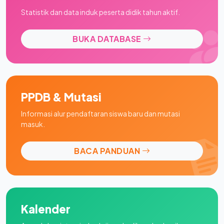
Statistik dan data induk peserta didik tahun aktif.
BUKA DATABASE
PPDB & Mutasi
Informasi alur pendaftaran siswa baru dan mutasi
masuk.
BACA PANDUAN
Kalender