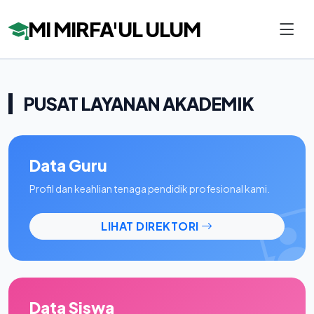
MI MIRFA'UL ULUM
PUSAT LAYANAN AKADEMIK
Data Guru
Profil dan keahlian tenaga pendidik profesional kami.
LIHAT DIREKTORI
Data Siswa