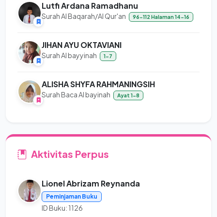
Lutfi Ardana Ramadhanu
Surah Al Baqarah/Al Qur'an
96-112 Halaman 14-16
JIHAN AYU OKTAVIANI
Surah Al bayyinah
1-7
ALISHA SHYFA RAHMANINGSIH
Surah Baca Al bayinah
Ayat 1-8
Aktivitas Perpus
Lionel Abrizam Reynanda
Peminjaman Buku
ID Buku: 1126