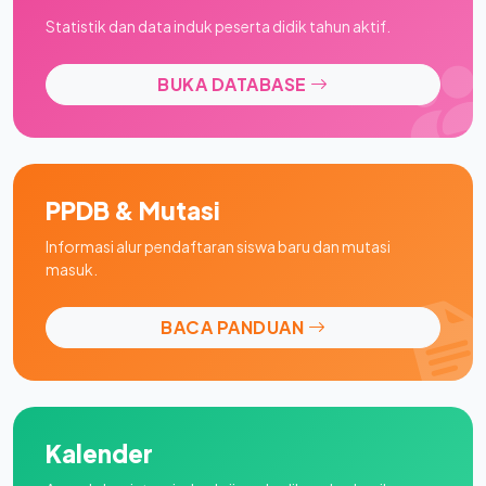
Statistik dan data induk peserta didik tahun aktif.
BUKA DATABASE
PPDB & Mutasi
Informasi alur pendaftaran siswa baru dan mutasi
masuk.
BACA PANDUAN
Kalender