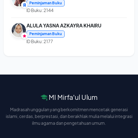
Peminjaman Buku
ID Buku: 2144
ALULA YASNA AZKAYRA KHAIRU
Peminjaman Buku
ID Buku: 2177
MI Mirfa'ul Ulum
Madrasah unggulan yang berkomitmen mencetak generasi
islami, cerdas, berprestasi, dan berakhlak mulia melalui integrasi
ilmu agama dan pengetahuan umum.