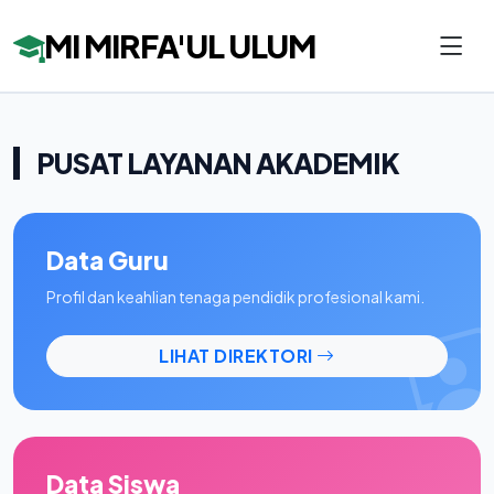
MI MIRFA'UL ULUM
PUSAT LAYANAN AKADEMIK
Data Guru
Profil dan keahlian tenaga pendidik profesional kami.
LIHAT DIREKTORI
Data Siswa