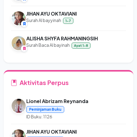
JIHAN AYU OKTAVIANI
Surah Al bayyinah
1-7
ALISHA SHYFA RAHMANINGSIH
Surah Baca Al bayinah
Ayat 1-8
Aktivitas Perpus
Lionel Abrizam Reynanda
Peminjaman Buku
ID Buku: 1126
JIHAN AYU OKTAVIANI