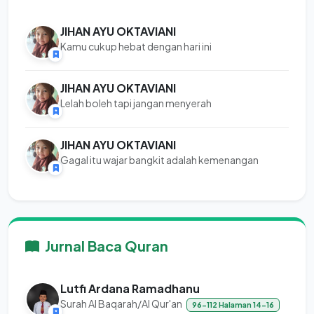
JIHAN AYU OKTAVIANI
Kamu cukup hebat dengan hari ini
JIHAN AYU OKTAVIANI
Lelah boleh tapi jangan menyerah
JIHAN AYU OKTAVIANI
Gagal itu wajar bangkit adalah kemenangan
Jurnal Baca Quran
Lutfi Ardana Ramadhanu
Surah Al Baqarah/Al Qur'an
96-112 Halaman 14-16