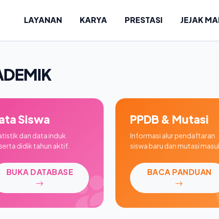
LAYANAN
KARYA
PRESTASI
JEJAK M
ADEMIK
ata Siswa
PPDB & Mutasi
atistik dan data induk
Informasi alur pendaftaran
erta didik tahun aktif.
siswa baru dan mutasi masu
BUKA DATABASE
BACA PANDUAN