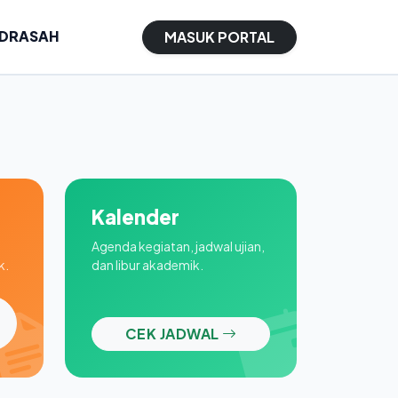
ADRASAH
MASUK PORTAL
Kalender
Agenda kegiatan, jadwal ujian,
k.
dan libur akademik.
CEK JADWAL