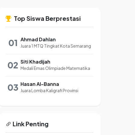
Top Siswa Berprestasi
Ahmad Dahlan
01
Juara 1 MTQ Tingkat Kota Semarang
Siti Khadijah
02
Medali Emas Olimpiade Matematika
Hasan Al-Banna
03
Juara Lomba Kaligrafi Provinsi
Link Penting