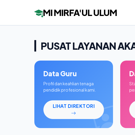
MI MIRFA'UL ULUM
PUSAT LAYANAN AK
Data Guru
D
Profil dan keahlian tenaga
St
pendidik profesional kami.
pes
LIHAT DIREKTORI