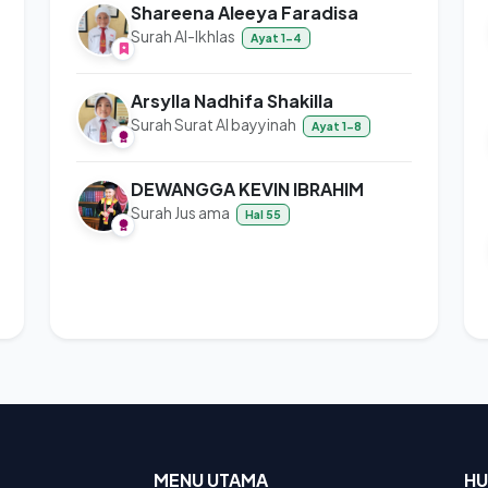
Shareena Aleeya Faradisa
Surah Al-Ikhlas
Ayat 1-4
Arsylla Nadhifa Shakilla
Surah Surat Al bayyinah
Ayat 1-8
DEWANGGA KEVIN IBRAHIM
Surah Jus ama
Hal 55
MENU UTAMA
HU