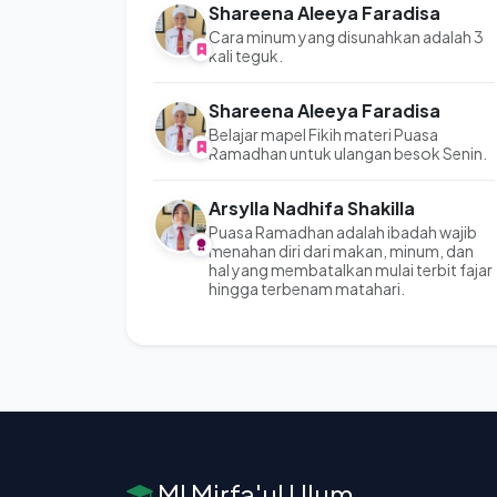
Shareena Aleeya Faradisa
Cara minum yang disunahkan adalah 3
kali teguk.
Shareena Aleeya Faradisa
Belajar mapel Fikih materi Puasa
Ramadhan untuk ulangan besok Senin.
Arsylla Nadhifa Shakilla
Puasa Ramadhan adalah ibadah wajib
menahan diri dari makan, minum, dan
hal yang membatalkan mulai terbit fajar
hingga terbenam matahari.
MI Mirfa'ul Ulum