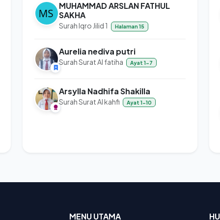
MUHAMMAD ARSLAN FATHUL
SAKHA
Surah Iqro Jilid 1
Halaman 15
Aurelia nediva putri
Surah Surat Al fatiha
Ayat 1-7
Arsylla Nadhifa Shakilla
Surah Surat Al kahfi
Ayat 1-10
MENU UTAMA
HU