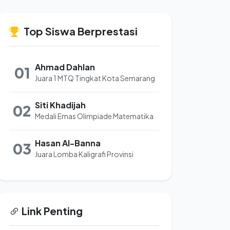
Top Siswa Berprestasi
Ahmad Dahlan
01
Juara 1 MTQ Tingkat Kota Semarang
Siti Khadijah
02
Medali Emas Olimpiade Matematika
Hasan Al-Banna
03
Juara Lomba Kaligrafi Provinsi
Link Penting