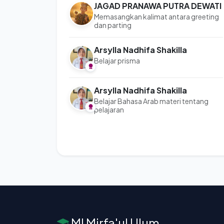
JAGAD PRANAWA PUTRA DEWATI
Memasangkan kalimat antara greeting
dan parting
Arsylla Nadhifa Shakilla
Belajar prisma
Arsylla Nadhifa Shakilla
Belajar Bahasa Arab materi tentang
pelajaran
MI Mirfa'ul Ulum