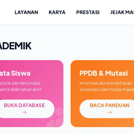
LAYANAN
KARYA
PRESTASI
JEJAK M
ADEMIK
ata Siswa
PPDB & Mutasi
atistik dan data induk
Informasi alur pendaftaran
erta didik tahun aktif.
siswa baru dan mutasi masu
BUKA DATABASE
BACA PANDUAN