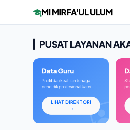
MI MIRFA'UL ULUM
PUSAT LAYANAN AK
Data Guru
D
Profil dan keahlian tenaga
St
pendidik profesional kami.
pes
LIHAT DIREKTORI