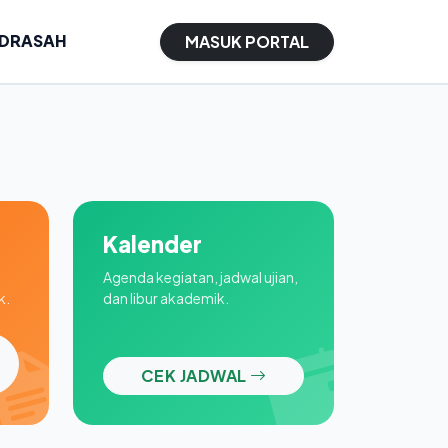
ADRASAH
MASUK PORTAL
Kalender
Agenda kegiatan, jadwal ujian,
k.
dan libur akademik.
CEK JADWAL