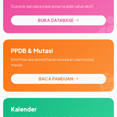
Statistik dan data induk peserta didik tahun aktif.
BUKA DATABASE
PPDB & Mutasi
Informasi alur pendaftaran siswa baru dan mutasi
masuk.
BACA PANDUAN
Kalender