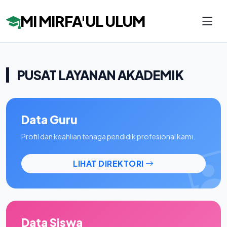
MI MIRFA'UL ULUM
PUSAT LAYANAN AKADEMIK
Data Guru
Profil dan keahlian tenaga pendidik profesional kami.
LIHAT DIREKTORI
Data Siswa