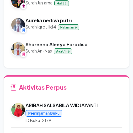
Surah Jus ama
Hal 55
Aurelia nediva putri
Surah Iqro Jilid 4
Halaman 6
Shareena Aleeya Faradisa
Surah An-Nas
Ayat 1-6
Aktivitas Perpus
ARIBAH SALSABILA WIDJAYANTI
Peminjaman Buku
ID Buku: 2179