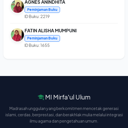
AGNES ANINDHITA
Peminjaman Buku
ID Buku: 2219
FATIN ALISHA MUMPUNI
Peminjaman Buku
ID Buku: 1655
MI Mirfa'ul Ulum
Madrasah unggulan yang berkomitmen mencetak generasi
islami, cerdas, berprestasi, dan berakhlak mulia melalui integrasi
ilmu agama dan pengetahuan umum.