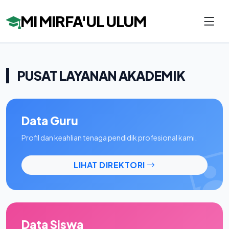
MI MIRFA'UL ULUM
PUSAT LAYANAN AKADEMIK
Data Guru
Profil dan keahlian tenaga pendidik profesional kami.
LIHAT DIREKTORI
Data Siswa