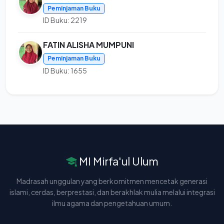
Peminjaman Buku
ID Buku: 2219
FATIN ALISHA MUMPUNI
Peminjaman Buku
ID Buku: 1655
MI Mirfa'ul Ulum
Madrasah unggulan yang berkomitmen mencetak generasi
islami, cerdas, berprestasi, dan berakhlak mulia melalui integrasi
ilmu agama dan pengetahuan umum.