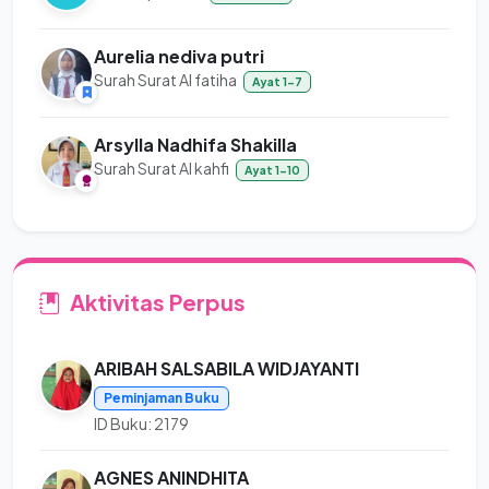
Aurelia nediva putri
Surah Surat Al fatiha
Ayat 1-7
Arsylla Nadhifa Shakilla
Surah Surat Al kahfi
Ayat 1-10
Aktivitas Perpus
ARIBAH SALSABILA WIDJAYANTI
Peminjaman Buku
ID Buku: 2179
AGNES ANINDHITA