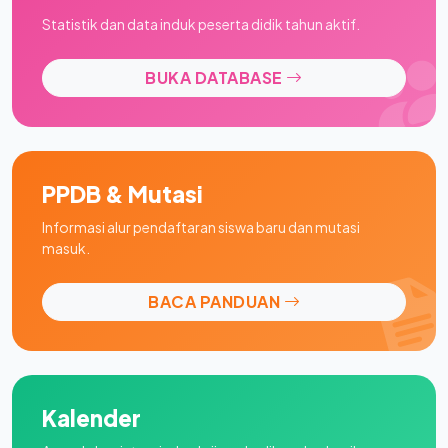
Statistik dan data induk peserta didik tahun aktif.
BUKA DATABASE
PPDB & Mutasi
Informasi alur pendaftaran siswa baru dan mutasi
masuk.
BACA PANDUAN
Kalender