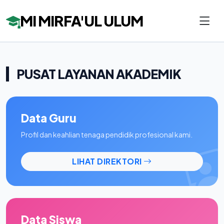
MI MIRFA'UL ULUM
PUSAT LAYANAN AKADEMIK
Data Guru
Profil dan keahlian tenaga pendidik profesional kami.
LIHAT DIREKTORI
Data Siswa