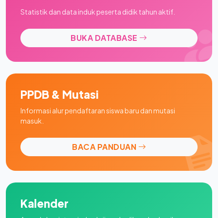
Statistik dan data induk peserta didik tahun aktif.
BUKA DATABASE
PPDB & Mutasi
Informasi alur pendaftaran siswa baru dan mutasi
masuk.
BACA PANDUAN
Kalender