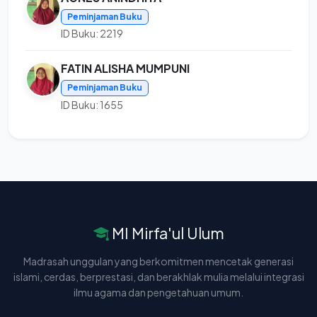
Peminjaman Buku
ID Buku: 2219
FATIN ALISHA MUMPUNI
Peminjaman Buku
ID Buku: 1655
MI Mirfa'ul Ulum
Madrasah unggulan yang berkomitmen mencetak generasi
islami, cerdas, berprestasi, dan berakhlak mulia melalui integrasi
ilmu agama dan pengetahuan umum.