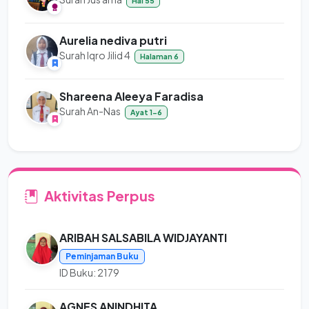
Hal 55
Aurelia nediva putri
Surah Iqro Jilid 4
Halaman 6
Shareena Aleeya Faradisa
Surah An-Nas
Ayat 1-6
Aktivitas Perpus
ARIBAH SALSABILA WIDJAYANTI
Peminjaman Buku
ID Buku: 2179
AGNES ANINDHITA