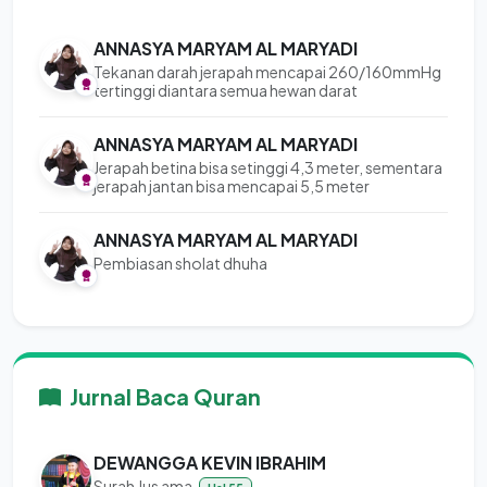
ANNASYA MARYAM AL MARYADI
Tekanan darah jerapah mencapai 260/160mmHg
tertinggi diantara semua hewan darat
ANNASYA MARYAM AL MARYADI
Jerapah betina bisa setinggi 4,3 meter, sementara
jerapah jantan bisa mencapai 5,5 meter
ANNASYA MARYAM AL MARYADI
Pembiasan sholat dhuha
Jurnal Baca Quran
DEWANGGA KEVIN IBRAHIM
Surah Jus ama