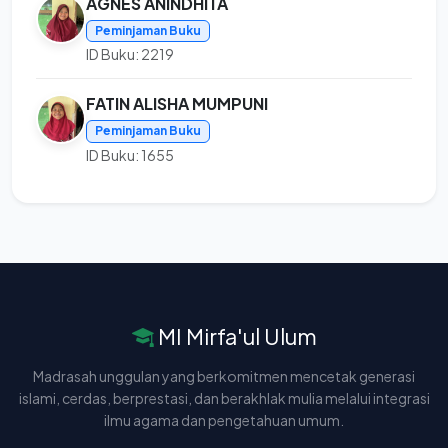
AGNES ANINDHITA
Peminjaman Buku
ID Buku: 2219
FATIN ALISHA MUMPUNI
Peminjaman Buku
ID Buku: 1655
MI Mirfa'ul Ulum
Madrasah unggulan yang berkomitmen mencetak generasi
islami, cerdas, berprestasi, dan berakhlak mulia melalui integrasi
ilmu agama dan pengetahuan umum.