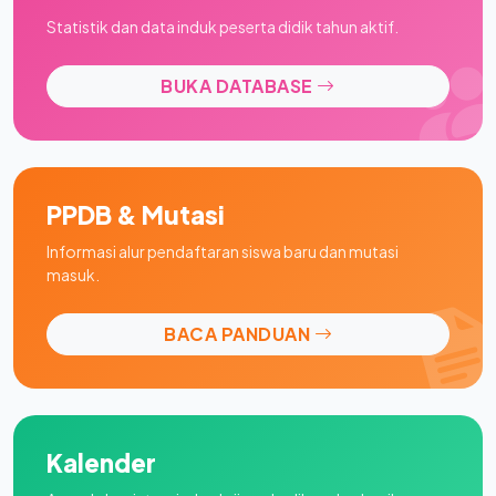
Statistik dan data induk peserta didik tahun aktif.
BUKA DATABASE
PPDB & Mutasi
Informasi alur pendaftaran siswa baru dan mutasi
masuk.
BACA PANDUAN
Kalender