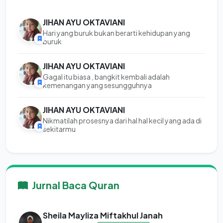
JIHAN AYU OKTAVIANI
Hari yang buruk bukan berarti kehidupan yang
buruk
JIHAN AYU OKTAVIANI
Gagal itu biasa , bangkit kembali adalah
kemenangan yang sesungguhnya
JIHAN AYU OKTAVIANI
Nikmatilah prosesnya dari hal hal kecil yang ada di
sekitarmu
Jurnal Baca Quran
Sheila Mayliza Miftakhul Janah