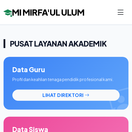
MI MIRFA'UL ULUM
PUSAT LAYANAN AKADEMIK
Data Guru
Profil dan keahlian tenaga pendidik profesional kami.
LIHAT DIREKTORI
Data Siswa