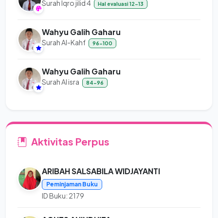
Surah Iqro jilid 4
Hal evaluasi 12-13
Wahyu Galih Gaharu
Surah Al-Kahf
96-100
Wahyu Galih Gaharu
Surah Al isra
84-96
Aktivitas Perpus
ARIBAH SALSABILA WIDJAYANTI
Peminjaman Buku
ID Buku: 2179