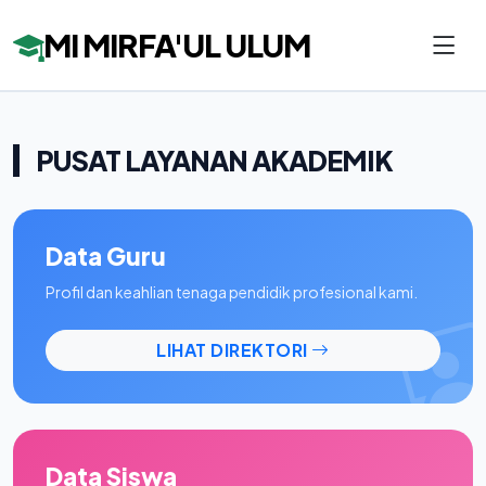
MI MIRFA'UL ULUM
PUSAT LAYANAN AKADEMIK
Data Guru
Profil dan keahlian tenaga pendidik profesional kami.
LIHAT DIREKTORI
Data Siswa