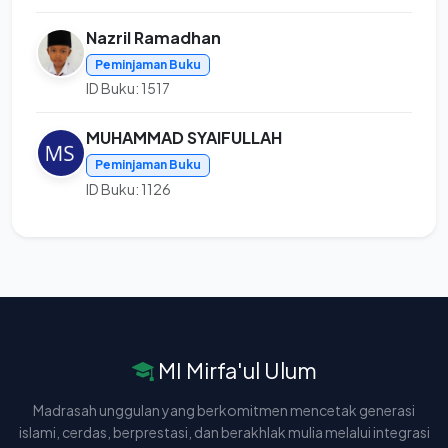
Nazril Ramadhan
Peminjaman Buku
ID Buku: 1517
MUHAMMAD SYAIFULLAH
Peminjaman Buku
ID Buku: 1126
MI Mirfa'ul Ulum
Madrasah unggulan yang berkomitmen mencetak generasi
islami, cerdas, berprestasi, dan berakhlak mulia melalui integrasi