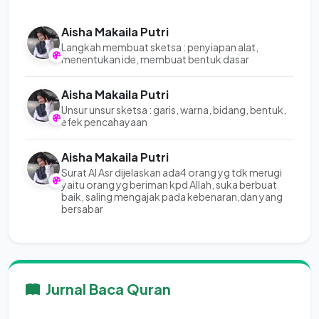
Aisha Makaila Putri
Langkah membuat sketsa : penyiapan alat,
menentukan ide, membuat bentuk dasar
Aisha Makaila Putri
Unsur unsur sketsa : garis, warna, bidang, bentuk,
efek pencahayaan
Aisha Makaila Putri
Surat Al Asr dijelaskan ada4 orang yg tdk merugi
yaitu orang yg beriman kpd Allah, suka berbuat
baik, saling mengajak pada kebenaran,dan yang
bersabar
Jurnal Baca Quran