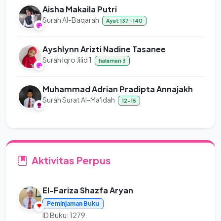
Aisha Makaila Putri
Surah Al-Baqarah
Ayat 137 -140
Ayshlynn Arizti Nadine Tasanee
Surah Iqro Jilid 1
halaman 3
Muhammad Adrian Pradipta Annajakh
Surah Surat Al-Ma'idah
12-15
Aktivitas Perpus
El-Fariza Shazfa Aryan
Peminjaman Buku
ID Buku: 1279