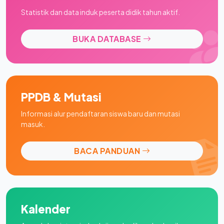
Statistik dan data induk peserta didik tahun aktif.
BUKA DATABASE
PPDB & Mutasi
Informasi alur pendaftaran siswa baru dan mutasi
masuk.
BACA PANDUAN
Kalender