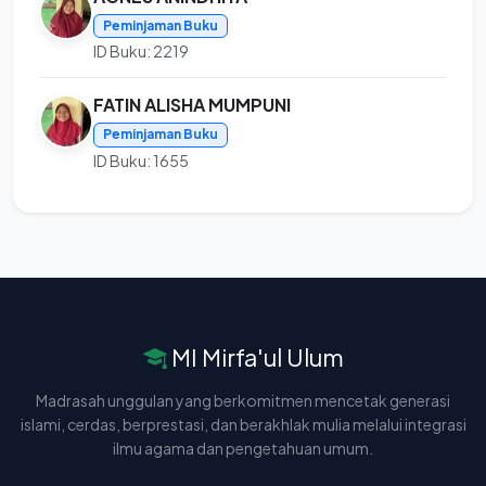
Peminjaman Buku
ID Buku: 2219
FATIN ALISHA MUMPUNI
Peminjaman Buku
ID Buku: 1655
MI Mirfa'ul Ulum
Madrasah unggulan yang berkomitmen mencetak generasi
islami, cerdas, berprestasi, dan berakhlak mulia melalui integrasi
ilmu agama dan pengetahuan umum.