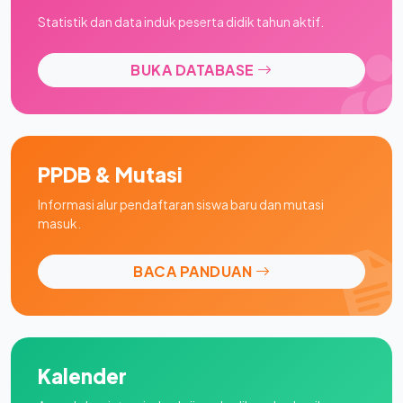
Statistik dan data induk peserta didik tahun aktif.
BUKA DATABASE
PPDB & Mutasi
Informasi alur pendaftaran siswa baru dan mutasi
masuk.
BACA PANDUAN
Kalender