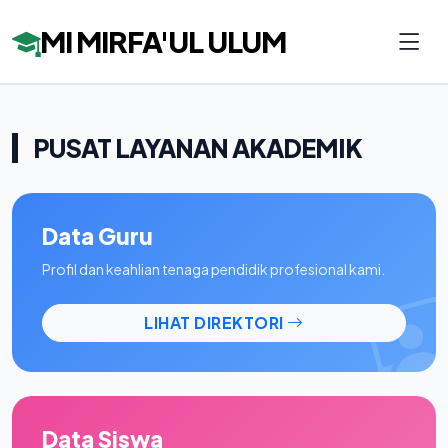
MI MIRFA'UL ULUM
PUSAT LAYANAN AKADEMIK
Data Guru
Profil dan keahlian tenaga pendidik profesional kami.
LIHAT DIREKTORI
Data Siswa