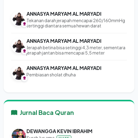
ANNASYA MARYAM AL MARYADI
Tekanan darah jerapah mencapai 260/160mmHg
tertinggi diantara semua hewan darat
ANNASYA MARYAM AL MARYADI
Jerapah betina bisa setinggi 4,3 meter, sementara
jerapah jantan bisa mencapai 5,5 meter
ANNASYA MARYAM AL MARYADI
Pembiasan sholat dhuha
Jurnal Baca Quran
DEWANGGA KEVIN IBRAHIM
Surah Jus ama