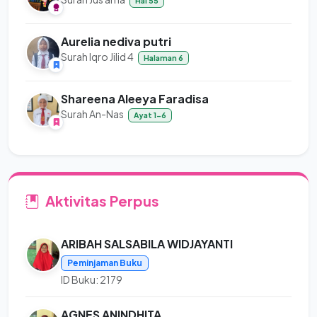
Hal 55
Aurelia nediva putri
Surah Iqro Jilid 4
Halaman 6
Shareena Aleeya Faradisa
Surah An-Nas
Ayat 1-6
Aktivitas Perpus
ARIBAH SALSABILA WIDJAYANTI
Peminjaman Buku
ID Buku: 2179
AGNES ANINDHITA