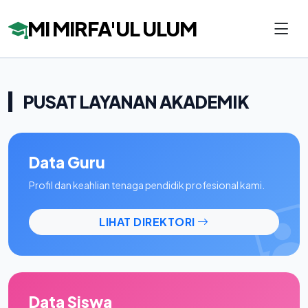
MI MIRFA'UL ULUM
PUSAT LAYANAN AKADEMIK
Data Guru
Profil dan keahlian tenaga pendidik profesional kami.
LIHAT DIREKTORI
Data Siswa