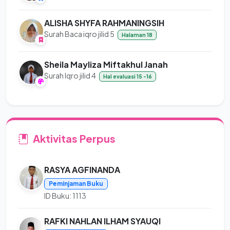
ALISHA SHYFA RAHMANINGSIH
Surah Baca iqro jilid 5
Halaman 18
Sheila Mayliza Miftakhul Janah
Surah Iqro jilid 4
Hal evaluasi 15 -16
Aktivitas Perpus
RASYA AGFINANDA
Peminjaman Buku
ID Buku: 1113
RAFKI NAHLAN ILHAM SYAUQI