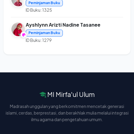
Peminjaman Buku
ID Buku: 1325
Ayshlynn Arizti Nadine Tasanee
Peminjaman Buku
ID Buku: 1279
MI Mirfa'ul Ulum
Madrasah unggulan yang berkomitmen mencetak generasi
islami, cerdas, berprestasi, dan berakhlak mulia melalui integrasi
ilmu agama dan pengetahuan umum.