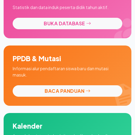
Statistik dan data induk peserta didik tahun aktif.
BUKA DATABASE
PPDB & Mutasi
Informasi alur pendaftaran siswa baru dan mutasi
masuk.
BACA PANDUAN
Kalender