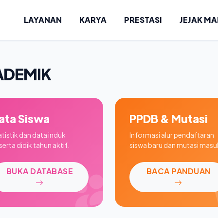
LAYANAN
KARYA
PRESTASI
JEJAK M
ADEMIK
ata Siswa
PPDB & Mutasi
atistik dan data induk
Informasi alur pendaftaran
erta didik tahun aktif.
siswa baru dan mutasi masu
BUKA DATABASE
BACA PANDUAN