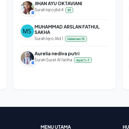
JIHAN AYU OKTAVIANI
Surah Iqro jilid 4
81
MUHAMMAD ARSLAN FATHUL
SAKHA
Surah Iqro Jilid 1
Halaman 15
Aurelia nediva putri
Surah Surat Al fatiha
Ayat 1-7
MENU UTAMA
HU