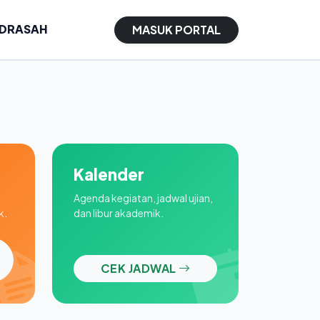
ADRASAH
MASUK PORTAL
Kalender
Agenda kegiatan, jadwal ujian,
k.
dan libur akademik.
CEK JADWAL