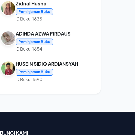
Zidnal Husna
Peminjaman Buku
ID Buku: 1635
ADINDA AZWA FIRDAUS
Peminjaman Buku
ID Buku: 1654
HUSEIN SIDIQ ARDIANSYAH
Peminjaman Buku
ID Buku: 1590
BUNGI KAMI