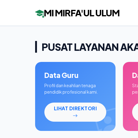
MI MIRFA'UL ULUM
PUSAT LAYANAN AK
Data Guru
D
Profil dan keahlian tenaga
St
pendidik profesional kami.
pes
LIHAT DIREKTORI