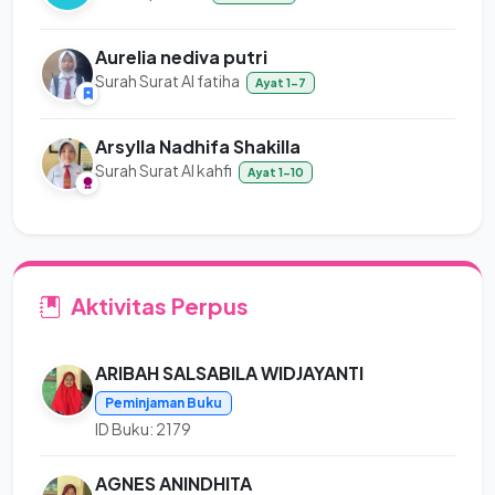
Aurelia nediva putri
Surah Surat Al fatiha
Ayat 1-7
Arsylla Nadhifa Shakilla
Surah Surat Al kahfi
Ayat 1-10
Aktivitas Perpus
ARIBAH SALSABILA WIDJAYANTI
Peminjaman Buku
ID Buku: 2179
AGNES ANINDHITA