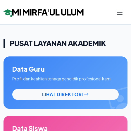
MI MIRFA'UL ULUM
PUSAT LAYANAN AKADEMIK
Data Guru
Profil dan keahlian tenaga pendidik profesional kami.
LIHAT DIREKTORI
Data Siswa