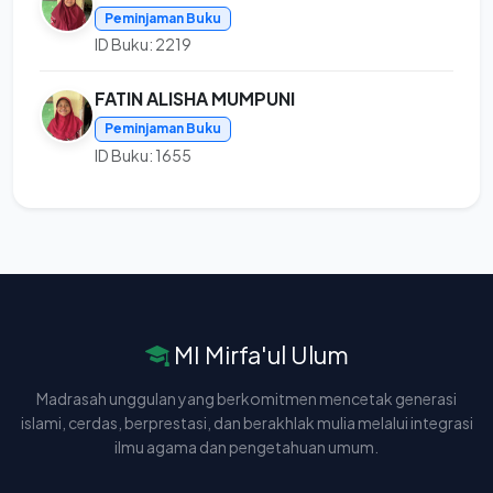
Peminjaman Buku
ID Buku: 2219
FATIN ALISHA MUMPUNI
Peminjaman Buku
ID Buku: 1655
MI Mirfa'ul Ulum
Madrasah unggulan yang berkomitmen mencetak generasi
islami, cerdas, berprestasi, dan berakhlak mulia melalui integrasi
ilmu agama dan pengetahuan umum.