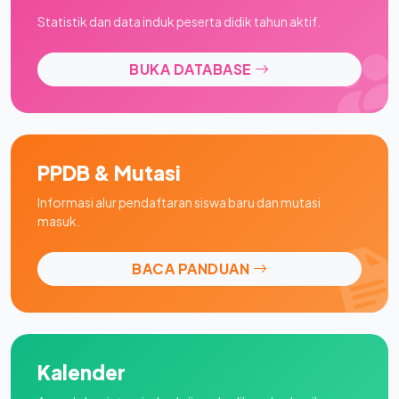
Statistik dan data induk peserta didik tahun aktif.
BUKA DATABASE
PPDB & Mutasi
Informasi alur pendaftaran siswa baru dan mutasi
masuk.
BACA PANDUAN
Kalender