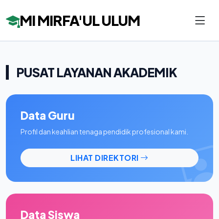
MI MIRFA'UL ULUM
PUSAT LAYANAN AKADEMIK
Data Guru
Profil dan keahlian tenaga pendidik profesional kami.
LIHAT DIREKTORI
Data Siswa