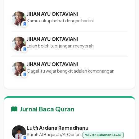
JIHAN AYU OKTAVIANI
Kamu cukup hebat dengan hari ini
JIHAN AYU OKTAVIANI
Lelah boleh tapi jangan menyerah
JIHAN AYU OKTAVIANI
Gagal itu wajar bangkit adalah kemenangan
Jurnal Baca Quran
Lutfi Ardana Ramadhanu
Surah Al Baqarah/Al Qur'an
96-112 Halaman 14-16