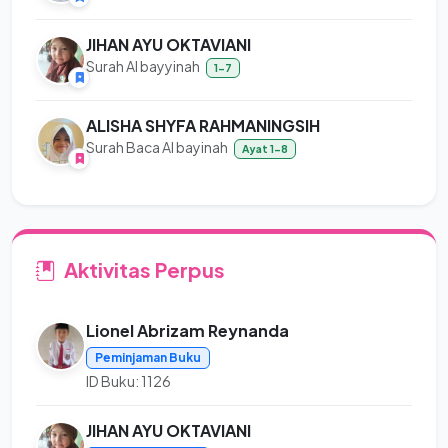
JIHAN AYU OKTAVIANI
Surah Al bayyinah
1-7
ALISHA SHYFA RAHMANINGSIH
Surah Baca Al bayinah
Ayat 1-8
Aktivitas Perpus
Lionel Abrizam Reynanda
Peminjaman Buku
ID Buku: 1126
JIHAN AYU OKTAVIANI