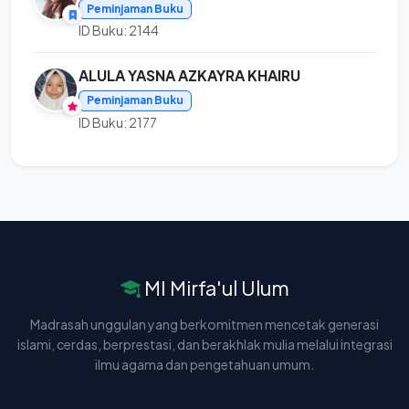
Peminjaman Buku
ID Buku: 2144
ALULA YASNA AZKAYRA KHAIRU
Peminjaman Buku
ID Buku: 2177
MI Mirfa'ul Ulum
Madrasah unggulan yang berkomitmen mencetak generasi
islami, cerdas, berprestasi, dan berakhlak mulia melalui integrasi
ilmu agama dan pengetahuan umum.