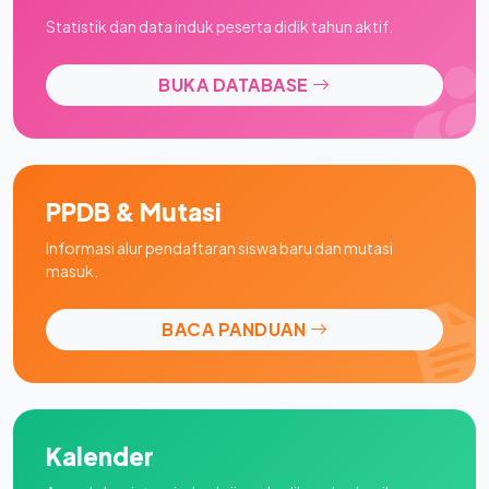
Statistik dan data induk peserta didik tahun aktif.
BUKA DATABASE
PPDB & Mutasi
Informasi alur pendaftaran siswa baru dan mutasi
masuk.
BACA PANDUAN
Kalender