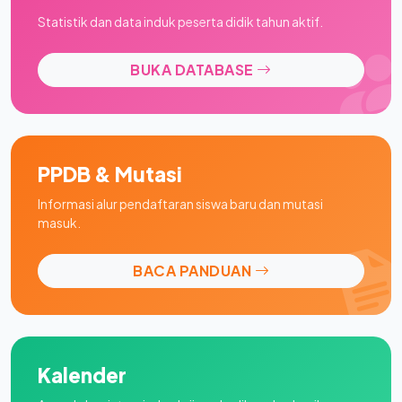
Statistik dan data induk peserta didik tahun aktif.
BUKA DATABASE
PPDB & Mutasi
Informasi alur pendaftaran siswa baru dan mutasi
masuk.
BACA PANDUAN
Kalender