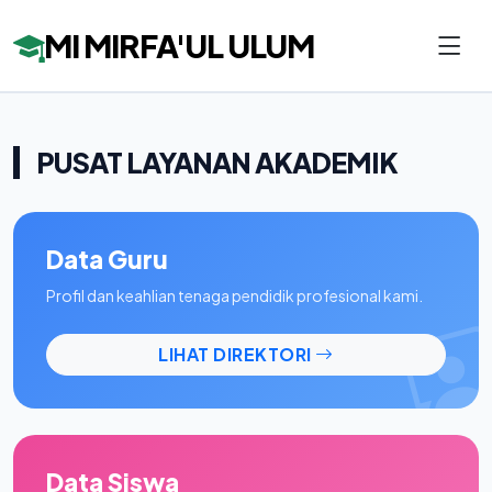
MI MIRFA'UL ULUM
PUSAT LAYANAN AKADEMIK
Data Guru
Profil dan keahlian tenaga pendidik profesional kami.
LIHAT DIREKTORI
Data Siswa