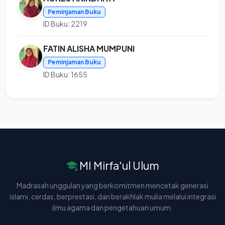
Peminjaman Buku
ID Buku: 2219
FATIN ALISHA MUMPUNI
Peminjaman Buku
ID Buku: 1655
MI Mirfa'ul Ulum
Madrasah unggulan yang berkomitmen mencetak generasi
islami, cerdas, berprestasi, dan berakhlak mulia melalui integrasi
ilmu agama dan pengetahuan umum.