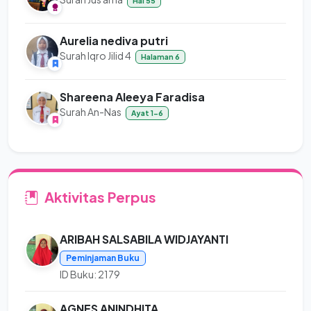
Hal 55
Aurelia nediva putri
Surah Iqro Jilid 4
Halaman 6
Shareena Aleeya Faradisa
Surah An-Nas
Ayat 1-6
Aktivitas Perpus
ARIBAH SALSABILA WIDJAYANTI
Peminjaman Buku
ID Buku: 2179
AGNES ANINDHITA