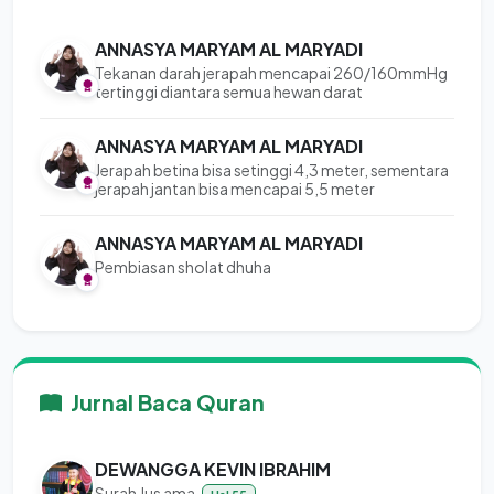
ANNASYA MARYAM AL MARYADI
Tekanan darah jerapah mencapai 260/160mmHg
tertinggi diantara semua hewan darat
ANNASYA MARYAM AL MARYADI
Jerapah betina bisa setinggi 4,3 meter, sementara
jerapah jantan bisa mencapai 5,5 meter
ANNASYA MARYAM AL MARYADI
Pembiasan sholat dhuha
Jurnal Baca Quran
DEWANGGA KEVIN IBRAHIM
Surah Jus ama