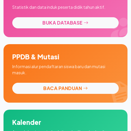
Statistik dan data induk peserta didik tahun aktif.
BUKA DATABASE
PPDB & Mutasi
Informasi alur pendaftaran siswa baru dan mutasi
masuk.
BACA PANDUAN
Kalender