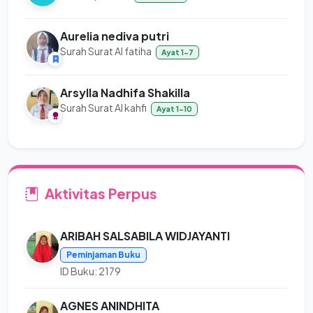
Aurelia nediva putri
Surah Surat Al fatiha
Ayat 1-7
Arsylla Nadhifa Shakilla
Surah Surat Al kahfi
Ayat 1-10
Aktivitas Perpus
ARIBAH SALSABILA WIDJAYANTI
Peminjaman Buku
ID Buku: 2179
AGNES ANINDHITA