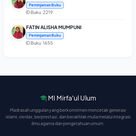
Peminjaman Buku
ID Buku: 2219
FATIN ALISHA MUMPUNI
Peminjaman Buku
ID Buku: 1655
MI Mirfa'ul Ulum
Madrasah unggulan yang berkomitmen mencetak generasi
islami, cerdas, berprestasi, dan berakhlak mulia melalui integrasi
ilmu agama dan pengetahuan umum.