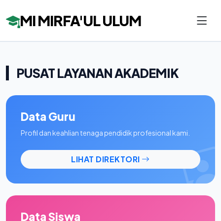
MI MIRFA'UL ULUM
PUSAT LAYANAN AKADEMIK
Data Guru
Profil dan keahlian tenaga pendidik profesional kami.
LIHAT DIREKTORI
Data Siswa