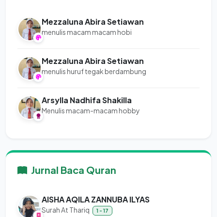
Mezzaluna Abira Setiawan
menulis macam macam hobi
Mezzaluna Abira Setiawan
menulis huruf tegak berdambung
Arsylla Nadhifa Shakilla
Menulis macam-macam hobby
Jurnal Baca Quran
AISHA AQILA ZANNUBA ILYAS
Surah At Thariq
1 - 17