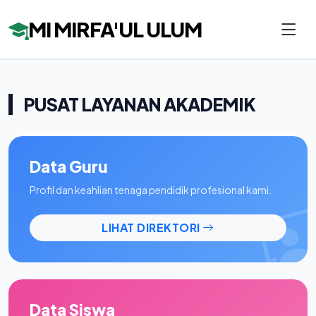
MI MIRFA'UL ULUM
PUSAT LAYANAN AKADEMIK
Data Guru
Profil dan keahlian tenaga pendidik profesional kami.
LIHAT DIREKTORI
Data Siswa