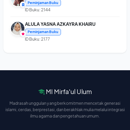
Peminjaman Buku
ID Buku: 2144
ALULA YASNA AZKAYRA KHAIRU
Peminjaman Buku
ID Buku: 2177
MI Mirfa'ul Ulum
Madrasah unggulan yang berkomitmen mencetak generasi
islami, cerdas, berprestasi, dan berakhlak mulia melalui integrasi
ilmu agama dan pengetahuan umum.