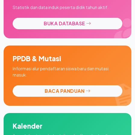
Statistik dan data induk peserta didik tahun aktif.
BUKA DATABASE
PPDB & Mutasi
Informasi alur pendaftaran siswa baru dan mutasi
masuk.
BACA PANDUAN
Kalender