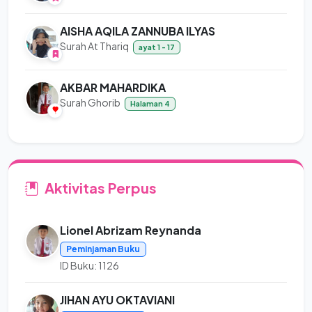
AISHA AQILA ZANNUBA ILYAS
Surah At Thariq
ayat 1 - 17
AKBAR MAHARDIKA
Surah Ghorib
Halaman 4
Aktivitas Perpus
Lionel Abrizam Reynanda
Peminjaman Buku
ID Buku: 1126
JIHAN AYU OKTAVIANI