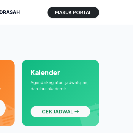
ADRASAH
MASUK PORTAL
Kalender
Agenda kegiatan, jadwal ujian,
k.
dan libur akademik.
CEK JADWAL