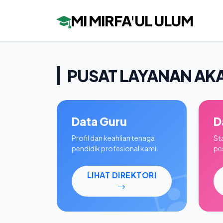
MI MIRFA'UL ULUM
PUSAT LAYANAN AK
Data Guru
D
Profil dan keahlian tenaga
St
pendidik profesional kami.
pes
LIHAT DIREKTORI