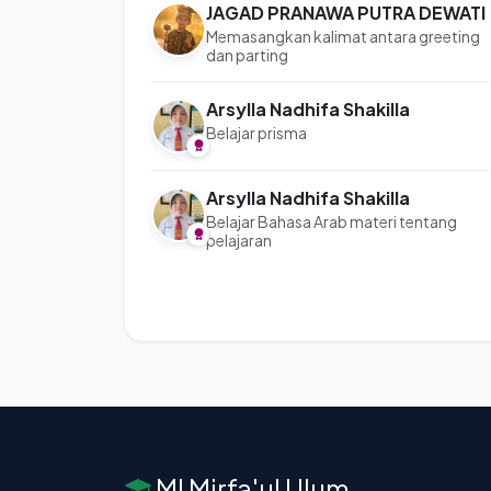
JAGAD PRANAWA PUTRA DEWATI
Memasangkan kalimat antara greeting
dan parting
Arsylla Nadhifa Shakilla
Belajar prisma
Arsylla Nadhifa Shakilla
Belajar Bahasa Arab materi tentang
pelajaran
MI Mirfa'ul Ulum