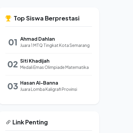
Top Siswa Berprestasi
Ahmad Dahlan
01
Juara 1 MTQ Tingkat Kota Semarang
Siti Khadijah
02
Medali Emas Olimpiade Matematika
Hasan Al-Banna
03
Juara Lomba Kaligrafi Provinsi
Link Penting