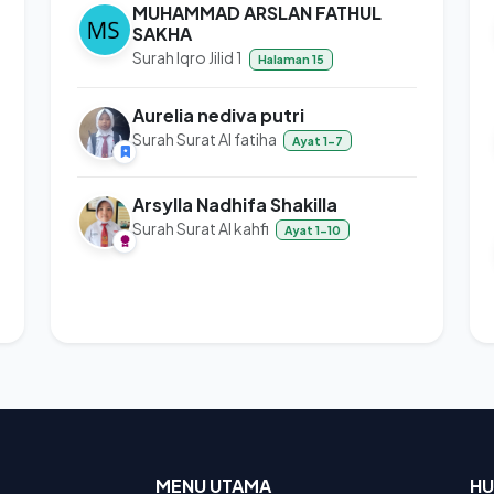
MUHAMMAD ARSLAN FATHUL
SAKHA
Surah Iqro Jilid 1
Halaman 15
Aurelia nediva putri
Surah Surat Al fatiha
Ayat 1-7
Arsylla Nadhifa Shakilla
Surah Surat Al kahfi
Ayat 1-10
MENU UTAMA
HU