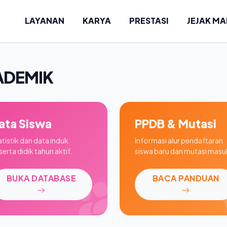
LAYANAN
KARYA
PRESTASI
JEJAK M
ADEMIK
ata Siswa
PPDB & Mutasi
atistik dan data induk
Informasi alur pendaftaran
erta didik tahun aktif.
siswa baru dan mutasi masu
BUKA DATABASE
BACA PANDUAN