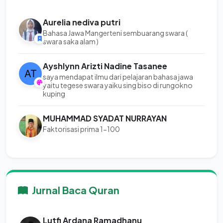
Aurelia nediva putri
Bahasa Jawa Mangerteni sembuarang swara (
swara saka alam )
Ayshlynn Arizti Nadine Tasanee
saya mendapat ilmu dari pelajaran bahasa jawa
yaitu tegese swara yaiku sing biso di rungokno
kuping
MUHAMMAD SYADAT NURRAYAN
Faktorisasi prima 1-100
Jurnal Baca Quran
Lutfi Ardana Ramadhanu