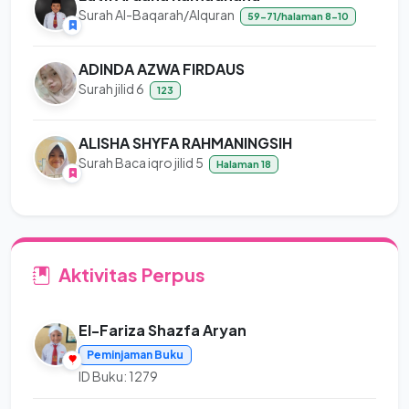
Surah Al-Baqarah/Alquran
59-71/halaman 8-10
ADINDA AZWA FIRDAUS
Surah jilid 6
123
ALISHA SHYFA RAHMANINGSIH
Surah Baca iqro jilid 5
Halaman 18
Aktivitas Perpus
El-Fariza Shazfa Aryan
Peminjaman Buku
ID Buku: 1279