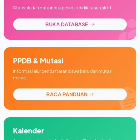
Statistik dan data induk peserta didik tahun aktif.
BUKA DATABASE
PPDB & Mutasi
Informasi alur pendaftaran siswa baru dan mutasi
masuk.
BACA PANDUAN
Kalender