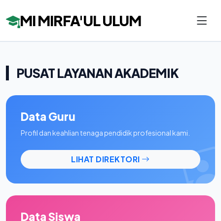
MI MIRFA'UL ULUM
PUSAT LAYANAN AKADEMIK
Data Guru
Profil dan keahlian tenaga pendidik profesional kami.
LIHAT DIREKTORI
Data Siswa