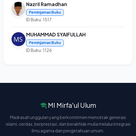
Nazril Ramadhan
Peminjaman Buku
ID Buku: 1517
MUHAMMAD SYAIFULLAH
Peminjaman Buku
ID Buku: 1126
MI Mirfa'ul Ulum
Madrasah unggulan yang berkomitmen mencetak generasi
islami, cerdas, berprestasi, dan berakhlak mulia melalui integrasi
ilmu agama dan pengetahuan umum.