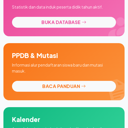
Statistik dan data induk peserta didik tahun aktif.
BUKA DATABASE
PPDB & Mutasi
Informasi alur pendaftaran siswa baru dan mutasi
masuk.
BACA PANDUAN
Kalender