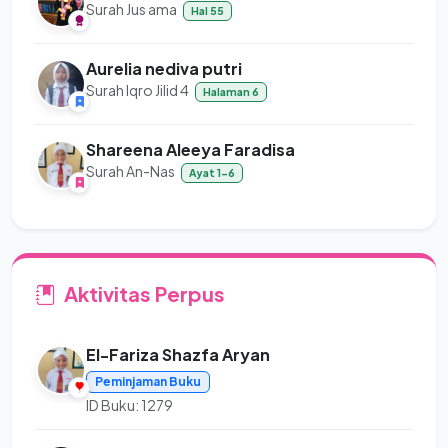
Surah Jus ama
Hal 55
Aurelia nediva putri
Surah Iqro Jilid 4
Halaman 6
Shareena Aleeya Faradisa
Surah An-Nas
Ayat 1-6
Aktivitas Perpus
El-Fariza Shazfa Aryan
Peminjaman Buku
ID Buku: 1279