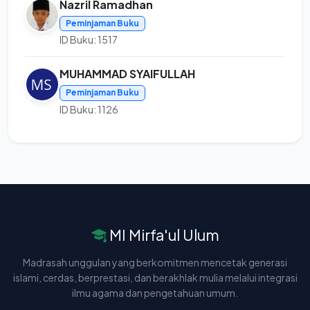
Nazril Ramadhan
Peminjaman Buku
ID Buku: 1517
MUHAMMAD SYAIFULLAH
Peminjaman Buku
ID Buku: 1126
MI Mirfa'ul Ulum
Madrasah unggulan yang berkomitmen mencetak generasi
islami, cerdas, berprestasi, dan berakhlak mulia melalui integrasi
ilmu agama dan pengetahuan umum.