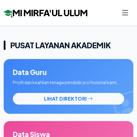
MI MIRFA'UL ULUM
PUSAT LAYANAN AKADEMIK
Data Guru
Profil dan keahlian tenaga pendidik profesional kami.
LIHAT DIREKTORI
Data Siswa