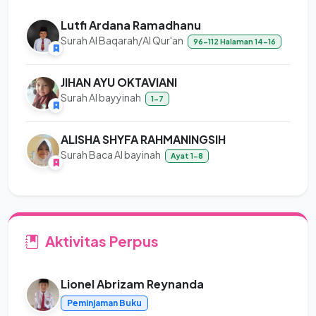
Lutfi Ardana Ramadhanu
Surah Al Baqarah/Al Qur'an
96-112 Halaman 14-16
JIHAN AYU OKTAVIANI
Surah Al bayyinah
1-7
ALISHA SHYFA RAHMANINGSIH
Surah Baca Al bayinah
Ayat 1-8
Aktivitas Perpus
Lionel Abrizam Reynanda
Peminjaman Buku