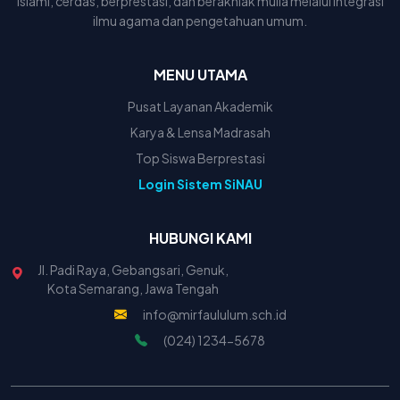
islami, cerdas, berprestasi, dan berakhlak mulia melalui integrasi
ilmu agama dan pengetahuan umum.
MENU UTAMA
Pusat Layanan Akademik
Karya & Lensa Madrasah
Top Siswa Berprestasi
Login Sistem SiNAU
HUBUNGI KAMI
Jl. Padi Raya, Gebangsari, Genuk,
Kota Semarang, Jawa Tengah
info@mirfaululum.sch.id
(024) 1234-5678