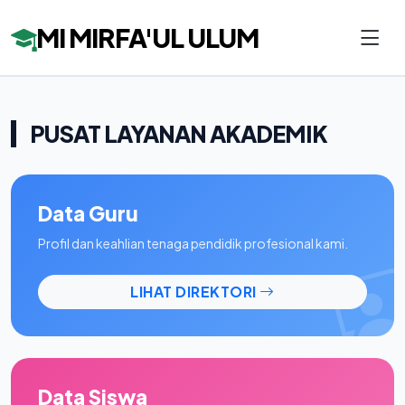
MI MIRFA'UL ULUM
PUSAT LAYANAN AKADEMIK
Data Guru
Profil dan keahlian tenaga pendidik profesional kami.
LIHAT DIREKTORI
Data Siswa