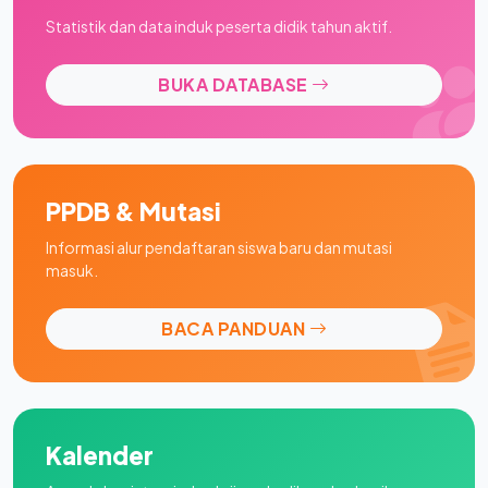
Statistik dan data induk peserta didik tahun aktif.
BUKA DATABASE
PPDB & Mutasi
Informasi alur pendaftaran siswa baru dan mutasi
masuk.
BACA PANDUAN
Kalender