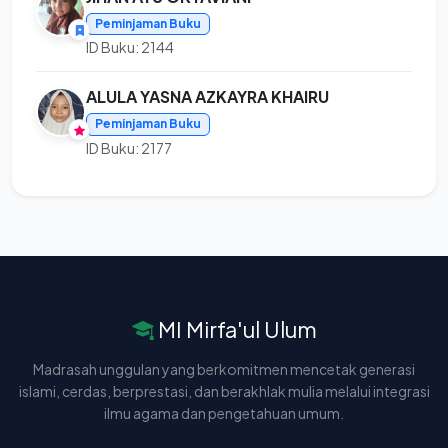
Peminjaman Buku
ID Buku: 2144
ALULA YASNA AZKAYRA KHAIRU
Peminjaman Buku
ID Buku: 2177
MI Mirfa'ul Ulum
Madrasah unggulan yang berkomitmen mencetak generasi
islami, cerdas, berprestasi, dan berakhlak mulia melalui integrasi
ilmu agama dan pengetahuan umum.