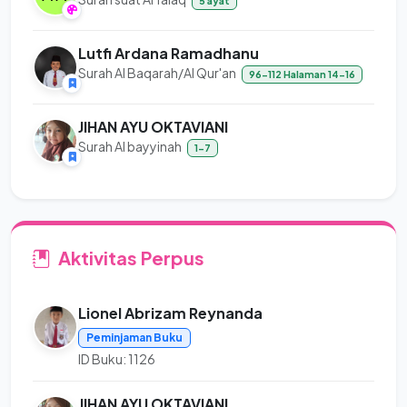
5 ayat
Lutfi Ardana Ramadhanu
Surah Al Baqarah/Al Qur'an
96-112 Halaman 14-16
JIHAN AYU OKTAVIANI
Surah Al bayyinah
1-7
Aktivitas Perpus
Lionel Abrizam Reynanda
Peminjaman Buku
ID Buku: 1126
JIHAN AYU OKTAVIANI