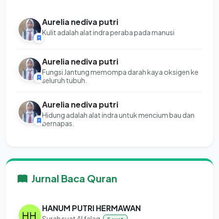
Aurelia nediva putri
Kulit adalah alat indra peraba pada manusi
Aurelia nediva putri
Fungsi Jantung memompa darah kaya oksigen ke
seluruh tubuh.
Aurelia nediva putri
Hidung adalah alat indra untuk mencium bau dan
bernapas.
Jurnal Baca Quran
HANUM PUTRI HERMAWAN
Surah suat Al falaq