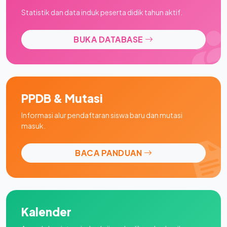
Statistik dan data induk peserta didik tahun aktif.
BUKA DATABASE
PPDB & Mutasi
Informasi alur pendaftaran siswa baru dan mutasi
masuk.
BACA PANDUAN
Kalender