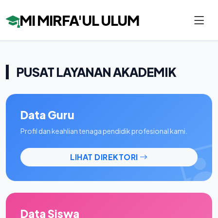
MI MIRFA'UL ULUM
PUSAT LAYANAN AKADEMIK
Data Guru
Profil dan keahlian tenaga pendidik profesional kami.
LIHAT DIREKTORI
Data Siswa