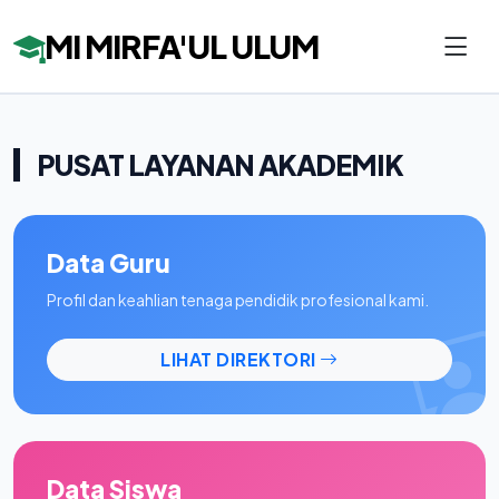
MI MIRFA'UL ULUM
PUSAT LAYANAN AKADEMIK
Data Guru
Profil dan keahlian tenaga pendidik profesional kami.
LIHAT DIREKTORI
Data Siswa