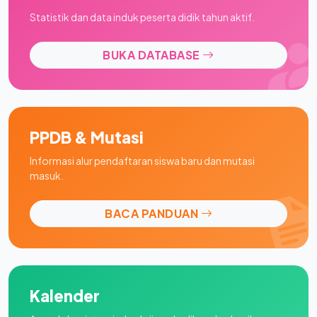
Statistik dan data induk peserta didik tahun aktif.
BUKA DATABASE
PPDB & Mutasi
Informasi alur pendaftaran siswa baru dan mutasi
masuk.
BACA PANDUAN
Kalender