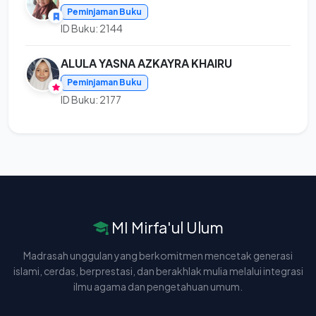
Peminjaman Buku
ID Buku: 2144
ALULA YASNA AZKAYRA KHAIRU
Peminjaman Buku
ID Buku: 2177
MI Mirfa'ul Ulum
Madrasah unggulan yang berkomitmen mencetak generasi
islami, cerdas, berprestasi, dan berakhlak mulia melalui integrasi
ilmu agama dan pengetahuan umum.