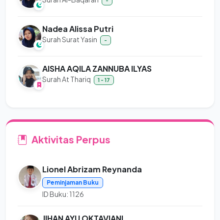
-
Nadea Alissa Putri
Surah Surat Yasin
-
AISHA AQILA ZANNUBA ILYAS
Surah At Thariq
1 - 17
Aktivitas Perpus
Lionel Abrizam Reynanda
Peminjaman Buku
ID Buku: 1126
JIHAN AYU OKTAVIANI