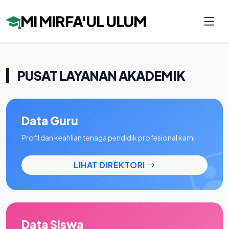
MI MIRFA'UL ULUM
PUSAT LAYANAN AKADEMIK
Data Guru
Profil dan keahlian tenaga pendidik profesional kami.
LIHAT DIREKTORI
Data Siswa