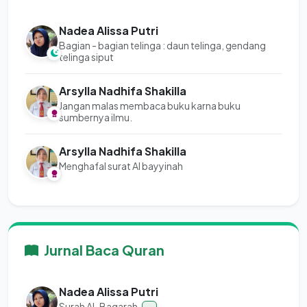
Nadea Alissa Putri
Bagian - bagian telinga : daun telinga, gendang
telinga siput
Arsylla Nadhifa Shakilla
Jangan malas membaca buku karna buku
sumbernya ilmu.
Arsylla Nadhifa Shakilla
Menghafal surat Al bayyinah
Jurnal Baca Quran
Nadea Alissa Putri
Surah Al-Baqarah