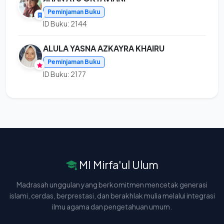
Peminjaman Buku
ID Buku: 2144
ALULA YASNA AZKAYRA KHAIRU
Peminjaman Buku
ID Buku: 2177
MI Mirfa'ul Ulum
Madrasah unggulan yang berkomitmen mencetak generasi
islami, cerdas, berprestasi, dan berakhlak mulia melalui integrasi
ilmu agama dan pengetahuan umum.