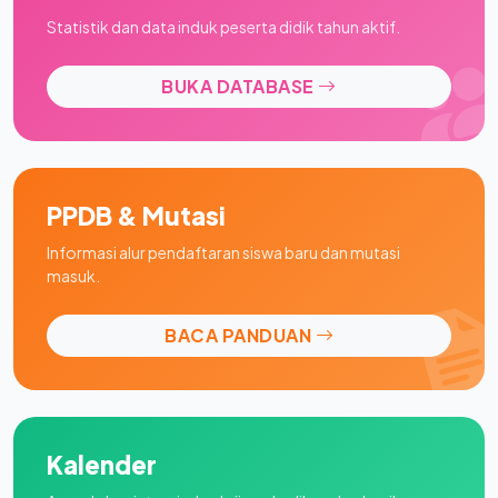
Statistik dan data induk peserta didik tahun aktif.
BUKA DATABASE
PPDB & Mutasi
Informasi alur pendaftaran siswa baru dan mutasi
masuk.
BACA PANDUAN
Kalender